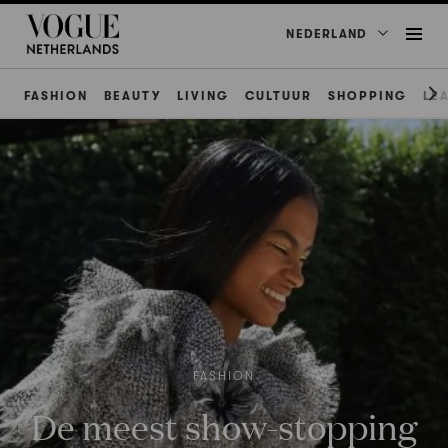
NEDERLAND
FASHION
BEAUTY
LIVING
CULTUUR
SHOPPING
LE
FASHION
De meest show-stopping