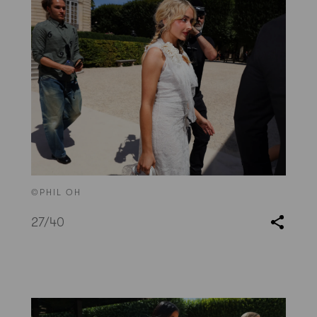
©PHIL OH
27
/40