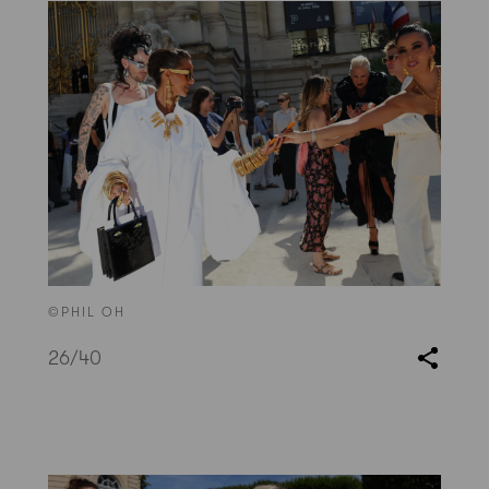
©PHIL OH
26
/40