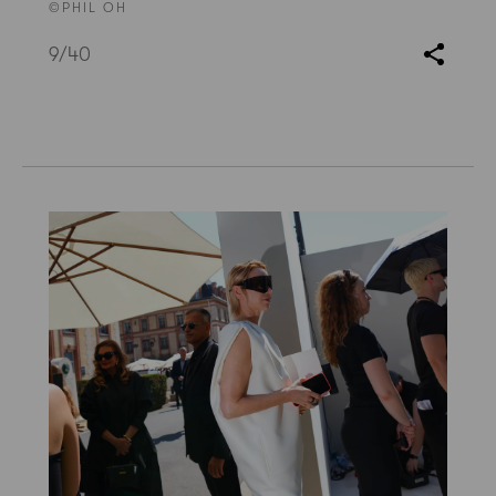
©PHIL OH
9
/40