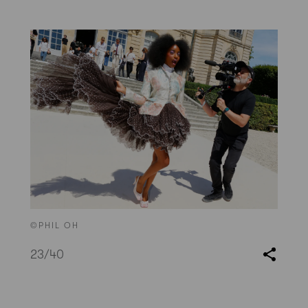
©PHIL OH
23
/40