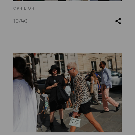
©PHIL OH
10
/40