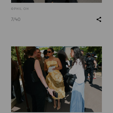
©PHIL OH
7
/40