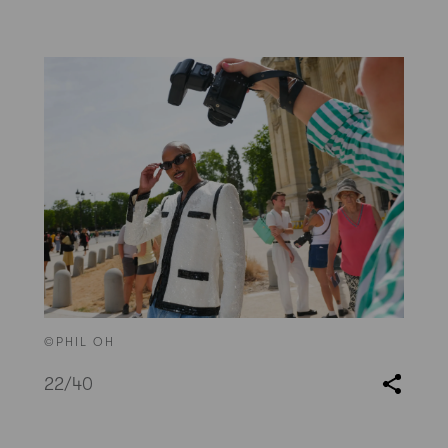
©PHIL OH
22
/40