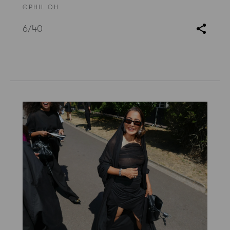
©PHIL OH
6
/40