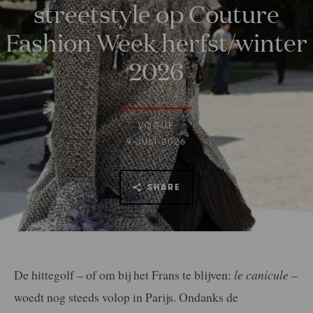
streetstyle op Couture
Fashion Week herfst/winter
2026
VOGUE
9 JULI 2026
SHARE
De hittegolf – of om bij het Frans te blijven:
le canicule
–
woedt nog steeds volop in Parijs. Ondanks de