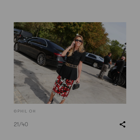
©PHIL OH
21
/40