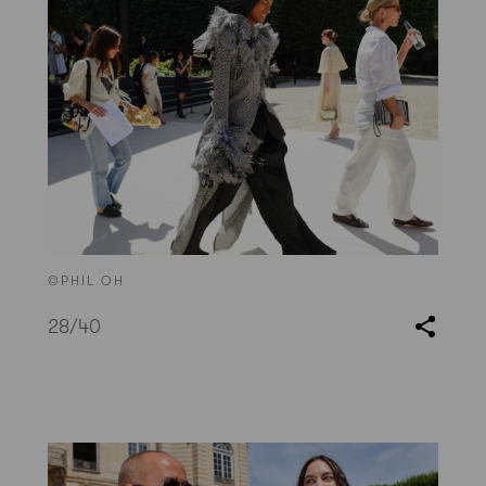
©PHIL OH
28
/40