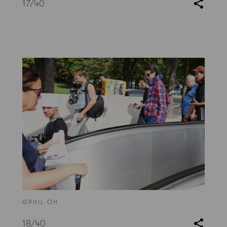
17
/40
©PHIL OH
18
/40