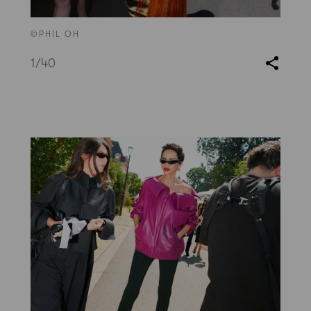
©PHIL OH
1
/40