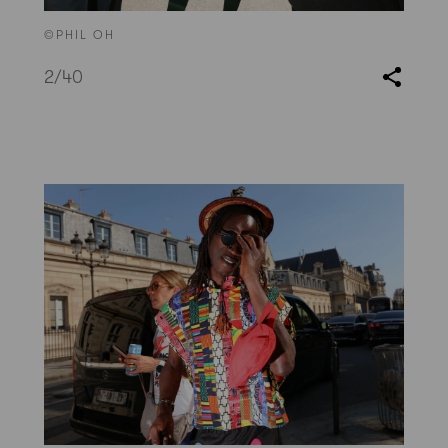
©PHIL OH
2
/40