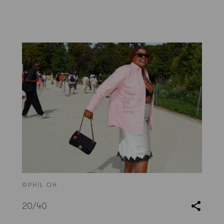
©PHIL OH
20
/40