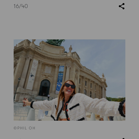
16
/40
©PHIL OH