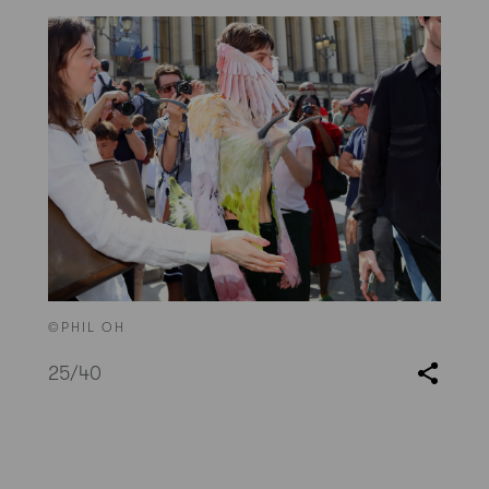
©PHIL OH
25
/40