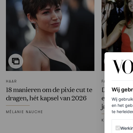
HAAR
FASHION
18 manieren om de pixie cut te
De 10 best 
Wij geb
dragen, hét kapsel van 2026
elke Oscar
Wij gebrui
jaren 90
en het geb
te herleiden
MÉLANIE NAUCHE
KERRY MCDER
Werking 
Werki