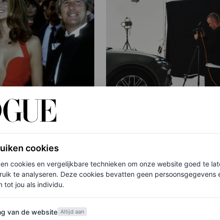
PARTNERSHIP
geklede sterren bij
Deze nieuwe campagne
ruiken cookies
uitreiking van de
geschoten door
ken cookies en vergelijkbare technieken om onze website goed te la
gerenommeerd fotogra
ruik te analyseren. Deze cookies bevatten geen persoonsgegevens en
 tot jou als individu.
Bastiaan Woudt is een p
MOTT
art
van de website
ng van de website
Altijd aan