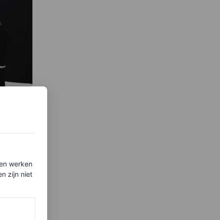
ten werken
af
 zijn niet
iece of