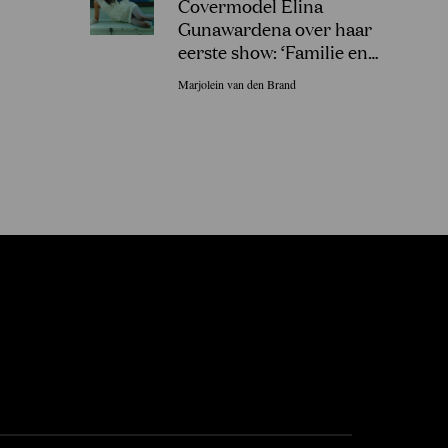
Covermodel Elina
Gunawardena over haar
eerste show: ‘Familie en
vrienden in Sri Lanka gingen
Marjolein van den Brand
uit hun dak!’