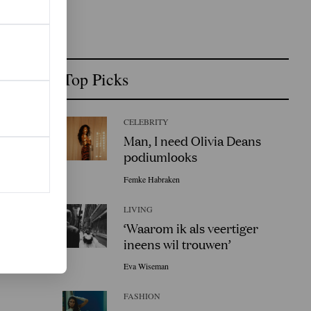
Top Picks
CELEBRITY
Man, I need Olivia Deans
podiumlooks
Femke Habraken
LIVING
‘Waarom ik als veertiger
ineens wil trouwen’
Eva Wiseman
FASHION