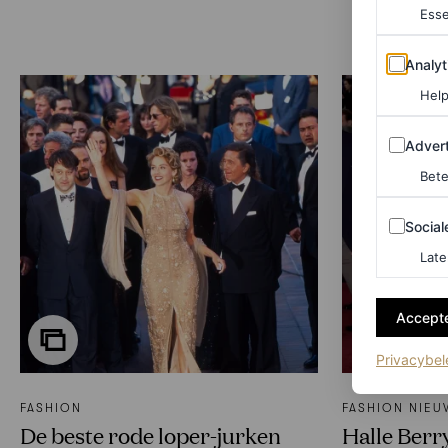
Esse
Analytics
Analyt
Help
Adverten
Advert
Bete
Sociale m
Social
Late
Accepte
Privacybel
FASHION
FASHION NIEU
De beste rode loper-jurken
Halle Berr