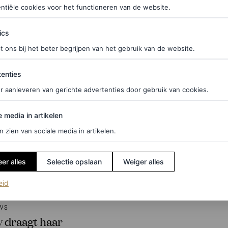
PORSCHE
ntiële cookies voor het functioneren van de website.
ics
t ons bij het beter begrijpen van het gebruik van de website.
ties
enties
r aanleveren van gerichte advertenties door gebruik van cookies.
edia in artikelen
e media in artikelen
n zien van sociale media in artikelen.
er alles
Selectie opslaan
Weiger alles
(opent in een nieuw tabblad)
eid
WS
y draagt haar