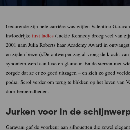
Gedurende zijn hele carrière was wijlen Valentino Garavani
invloedrijke
first ladies
(Jackie Kennedy droeg veel van zij
2001 nam Julia Roberts haar Academy Award in ontvangst i
en zijden biezen).De ontwerper zag al vroeg de kracht va
synoniem werd aan luxe en glamour. En de sterren met wie
zorgde dat ze er zo goed uitzagen – en zich zo goed voelde
podia. Scrol verder om terug te blikken op het leven van V
door beroemdheden.
Jurken voor in de schijnwer
Garavani gaf de voorkeur aan silhouetten die zowel elega