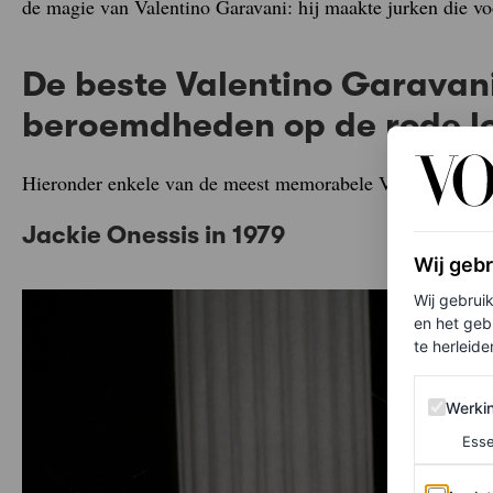
de magie van Valentino Garavani: hij maakte jurken die voo
De beste Valentino Garavan
beroemdheden op de rode l
Hieronder enkele van de meest memorabele Valentino-look
Jackie Onessis in 1979
Wij geb
Wij gebrui
en het geb
te herleiden
Werking 
Werki
Esse
Analytics