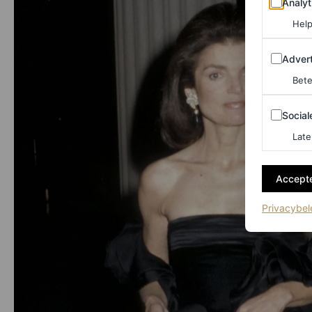
Analyt
Help
Adverten
Advert
Bete
Sociale m
Social
Late
Accepte
Privacybel