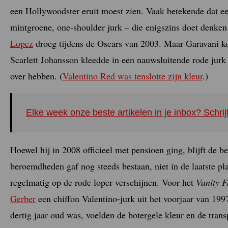
een Hollywoodster eruit moest zien. Vaak betekende dat e
mintgroene, one-shoulder jurk – die enigszins doet denken 
Lopez
droeg tijdens de Oscars van 2003. Maar Garavani kon
Scarlett Johansson kleedde in een nauwsluitende rode jur
over hebben. (
Valentino Red was tenslotte zijn kleur
.)
Elke week onze beste artikelen in je inbox? Schrij
Hoewel hij in 2008 officieel met pensioen ging, blijft de 
beroemdheden gaf nog steeds bestaan, niet in de laatste pl
regelmatig op de rode loper verschijnen. Voor het
Vanity F
Gerber
een chiffon Valentino-jurk uit het voorjaar van 19
dertig jaar oud was, voelden de botergele kleur en de tran