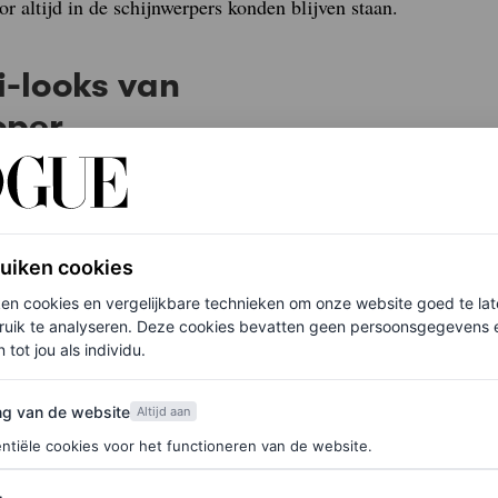
r altijd in de schijnwerpers konden blijven staan.
i-looks van
oper
s aller tijden gedragen door beroemdheden.
ruiken cookies
ken cookies en vergelijkbare technieken om onze website goed te la
ruik te analyseren. Deze cookies bevatten geen persoonsgegevens en
 tot jou als individu.
van de website
ng van de website
Altijd aan
ntiële cookies voor het functioneren van de website.