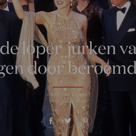
CELEBRITY
de loper-jurken v
gen door beroem
CHRISTIAN ALLAIRE
20 JANUARI 2026