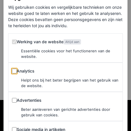
Le Bal des Débutantes
Wij gebruiken cookies en vergelijkbare technieken om onze
website goed te laten werken en het gebruik te analyseren.
KRISTEN BATEMAN
Deze cookies bevatten geen persoonsgegevens en zijn niet
te herleiden tot jou als individu.
FASHION NIEUWS
Apple Martin maakt haar
Werking van de website
Werking van de website
Altijd aan
high society-debuut in een
Essentiële cookies voor het functioneren van de
prinsessenjurk van Valentino
website.
Analytics
Analytics
HANNAH JACKSON
Helpt ons bij het beter begrijpen van het gebruik van
de website.
Advertenties
Advertenties
Beter aanleveren van gerichte advertenties door
gebruik van cookies.
Sociale media in artikelen
Sociale media in artikelen