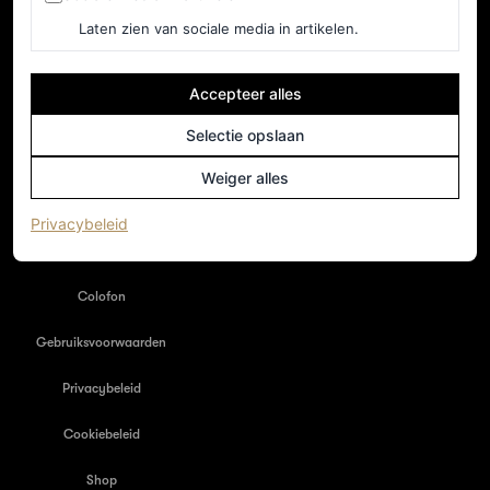
Laten zien van sociale media in artikelen.
Accepteer alles
Selectie opslaan
NEDERLAND
Home
Weiger alles
Adverteren
(opent in een nieuw tabblad)
Privacybeleid
Nieuwsbrief
Colofon
Gebruiksvoorwaarden
Privacybeleid
Cookiebeleid
Shop