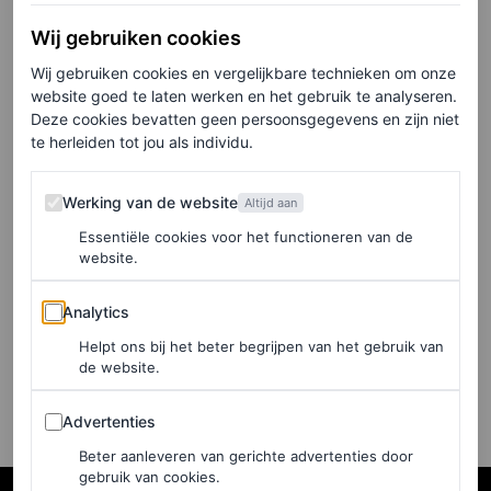
Siciliaanse bruiloft met
Olympisch atleet Claudio
Wij gebruiken cookies
Stecchi
Wij gebruiken cookies en vergelijkbare technieken om onze
website goed te laten werken en het gebruik te analyseren.
Deze cookies bevatten geen persoonsgegevens en zijn niet
LAURA TORTORA
te herleiden tot jou als individu.
FASHION NIEUWS
Werking van de website
Werking van de website
Altijd aan
Supermodellen brengen een
Essentiële cookies voor het functioneren van de
eerbetoon aan Roberto
website.
Cavalli in geweldige
archiefjurken
Analytics
Analytics
Helpt ons bij het beter begrijpen van het gebruik van
MARJOLEIN VAN DEN BRAND
de website.
Advertenties
Advertenties
Beter aanleveren van gerichte advertenties door
gebruik van cookies.