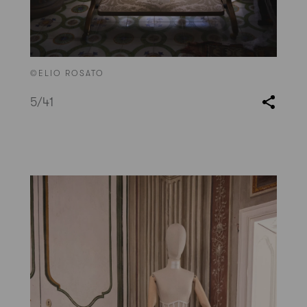
©ELIO ROSATO
5
/41