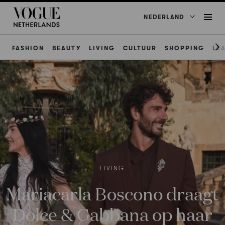
NEDERLAND
FASHION
BEAUTY
LIVING
CULTUUR
SHOPPING
LE
LIVING
Mariacarla Boscono draagt
Dolce & Gabbana op haar