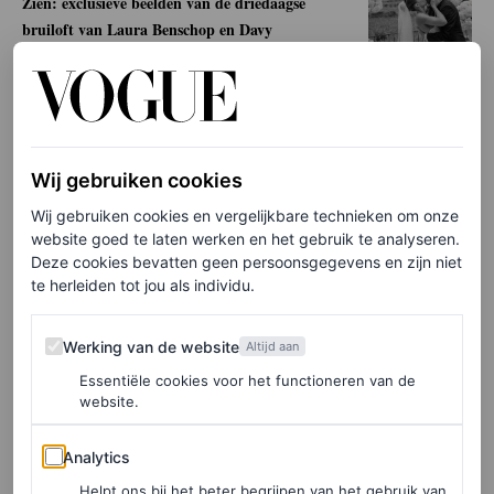
Zien: exclusieve beelden van de driedaagse
bruiloft van Laura Benschop en Davy
Klaassen in Toscane
MARJOLEIN VAN DEN BRAND
Wij gebruiken cookies
Bekende gasten
Wij gebruiken cookies en vergelijkbare technieken om onze
website goed te laten werken en het gebruik te analyseren.
Het feest begon met een reeks spontane optredens van
Deze cookies bevatten geen persoonsgegevens en zijn niet
te herleiden tot jou als individu.
gasten, waaronder Vodianova’s zoon Viktor, die twee
klassieke stukken op de vleugel speelde; Skin van Skunk
Werking van de website
Werking van de website
Altijd aan
Anansie; Dj Davide Quillace; dragartiest Violet
Essentiële cookies voor het functioneren van de
Chachki; en model Loli Bahia. “Alles wat er rond de
website.
bruiloft gebeurde, hadden we snel en op gevoel besloten
Analytics
Analytics
– we deden precies wat we wilden. Het was een prachtige
Helpt ons bij het beter begrijpen van het gebruik van