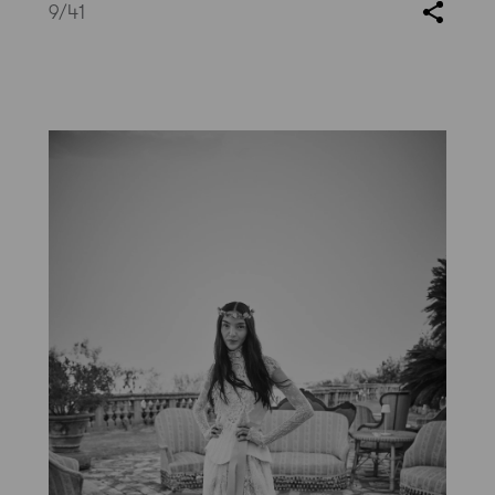
9
/41