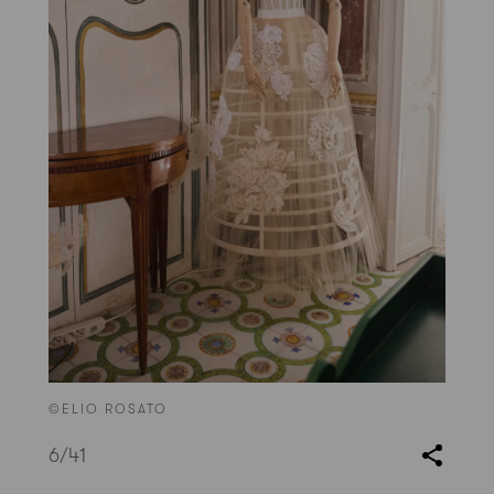
©ELIO ROSATO
6
/41