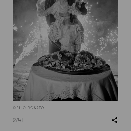
©ELIO ROSATO
2
/41