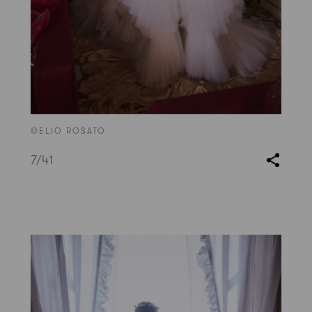
©ELIO ROSATO
7
/41