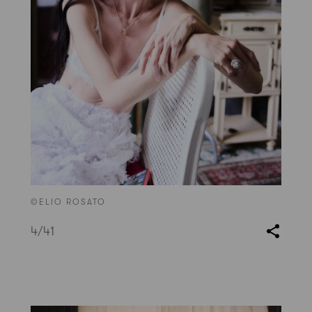
©ELIO ROSATO
4
/41