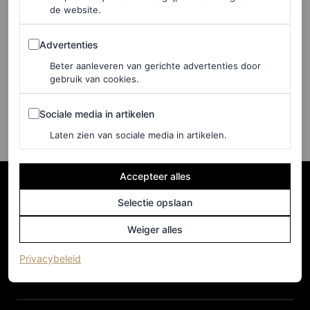
CELEBRITY
de website.
Leonardo DiCaprio was
stiekem ook op het Met Gala
Advertenties
Advertenties
2025
Beter aanleveren van gerichte advertenties door
gebruik van cookies.
CHRISTINA PÉREZ
Sociale media in artikelen
Sociale media in artikelen
Laten zien van sociale media in artikelen.
Accepteer alles
Selectie opslaan
Weiger alles
(opent in een nieuw tabblad)
Privacybeleid