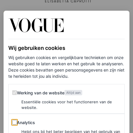
ELISABETTA CAPROTTI
FASHION NIEUWS
De best geklede sterren van
het LACMA Art + Film Gala
2025
Wij gebruiken cookies
CHRISTIAN ALLAIRE
Wij gebruiken cookies en vergelijkbare technieken om onze
website goed te laten werken en het gebruik te analyseren.
Deze cookies bevatten geen persoonsgegevens en zijn niet
PARTNERSHIP
te herleiden tot jou als individu.
Let’s talk sportswear: Vogue
duidde de tennis inspired
Werking van de website
Werking van de website
Altijd aan
trends van de zomer tijdens
Essentiële cookies voor het functioneren van de
dit rooftop event
website.
BJÖRN BORG
Analytics
Analytics
Helpt ons bij het beter begrijpen van het gebruik van