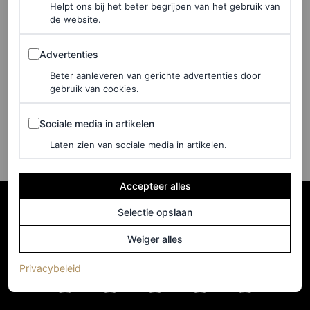
Helpt ons bij het beter begrijpen van het gebruik van
de website.
FASHION NIEUWS
Ludovic de Saint Sernin
Advertenties
Advertenties
maakt collectie met dit
betaalbare merk
Beter aanleveren van gerichte advertenties door
gebruik van cookies.
NICOLE PHELPS
Sociale media in artikelen
Sociale media in artikelen
Laten zien van sociale media in artikelen.
Accepteer alles
Selectie opslaan
Weiger alles
(opent in een nieuw tabblad)
Privacybeleid