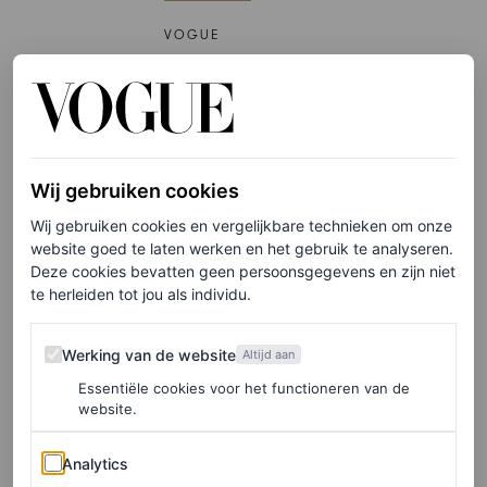
VOGUE
FASHION NIEUWS
Het verhaal achter Bad
Bunny’s Super Bowl-outfit
van Zara
Wij gebruiken cookies
Wij gebruiken cookies en vergelijkbare technieken om onze
CHRISTIAN ALLAIRE
website goed te laten werken en het gebruik te analyseren.
Deze cookies bevatten geen persoonsgegevens en zijn niet
PARTNERSHIP
te herleiden tot jou als individu.
Let’s talk sportswear: Vogue
Werking van de website
duidde de tennis inspired
Werking van de website
Altijd aan
trends van de zomer tijdens
Essentiële cookies voor het functioneren van de
dit rooftop event
website.
Analytics
Analytics
BJÖRN BORG