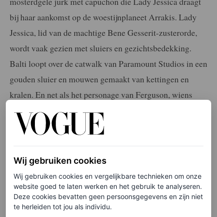
mosterdgele jurk met capuchon die Lady Jessica draagt
bij haar aankomst op de woestijnplaneet Arrakis. Lady
Jessica, lid van de machtige Bene Gesserit-zusterorde,
wordt vaak gezien met sluiers en gezichtsbedekking.
Balti loopt over de catwalk van Paramount Studios in een
gouden sluier en mouwen gemaakt van kettingen en
kralen. En net als het personage van Ferguson, wiens
gespleten sleep wordt gedragen door hofdames, wordt
Balti ook gevolgd door modellen die haar
indrukwekkende vloeiende sleep van de grond houden.
Wij gebruiken cookies
Elke week onze beste artikelen in je inbox?
Wij gebruiken cookies en vergelijkbare technieken om onze
website goed te laten werken en het gebruik te analyseren.
Schrijf je hier in voor de Vogue-nieuwsbrief
Deze cookies bevatten geen persoonsgegevens en zijn niet
te herleiden tot jou als individu.