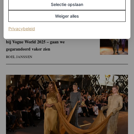
Hollywood loopt.
Selectie opslaan
Weiger alles
LEES OOK
(opent in een nieuw tabblad)
Privacybeleid
Dit opkomende Nederlandse model – gespot
bij Vogue World 2025 – gaan we
gegarandeerd vaker zien
ROEL JANSSEN