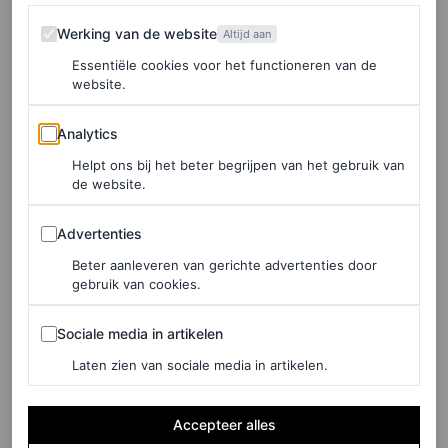
Werking van de website
Een symbolisch kostuum
Werking van de website
Altijd aan
Essentiële cookies voor het functioneren van de
website.
In een interview in 2021 vertelde Ferguson aan Vogue
dat haar kostuums, met name de sluiers, representatief
Analytics
Analytics
zijn voor Jessica’s gecompliceerde status als concubine
Helpt ons bij het beter begrijpen van het gebruik van
en Bene Gesserit. “Ze mag koninklijke kleding dragen,
de website.
maar wanneer we haar ontmoeten, zit ze nog steeds in
Advertenties
Advertenties
ketenen”, zei ze. “Jessica mag in de grote zaal zijn, maar
Beter aanleveren van gerichte advertenties door
er zijn geen andere vrouwen aanwezig. Toch heeft ze
gebruik van cookies.
macht en kan ze iedereen met een knip van haar vingers
Sociale media in artikelen
Sociale media in artikelen
doden.”
Laten zien van sociale media in artikelen.
Zondagavond straalt Bianca Balti diezelfde macht en
kracht uit als ze over de catwalk van Vogue World 2025:
Accepteer alles