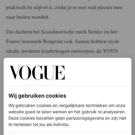
praktisch én stijlvol is, zodat je er met veel plezier mee
naar buiten wandelt.
Dat dachten het Scandinavische merk Stokke en het
Franse luxemerk Bonpoint ook. Samen hebben zij de
ideale, moderne kinderwagen ontworpen: de YOYO
Bonpoint Beige. Bonpoint staat bekend om hun chique
items met kenmerkende kersenprint, een dessin dat
uiteraard ook verwerkt is in het ontwerp van de
kinderwagen. Voeg daar het tijdloze design van het
Wij gebruiken cookies
Noorse merk Stokke aan toe voor een samenwerking
Wij gebruiken cookies en vergelijkbare technieken om onze
waar je als (aanstaande) ouder heel blij van wordt.
website goed te laten werken en het gebruik te analyseren.
Deze cookies bevatten geen persoonsgegevens en zijn niet
te herleiden tot jou als individu.
Moderne kinderwagen