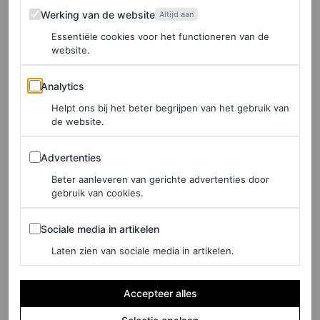
Werking van de website
Werking van de website
Altijd aan
De kinderwagen heeft, mede door haar beige kleur, een
Essentiële cookies voor het functioneren van de
tijdloos ontwerp, maar valt tegelijkertijd op door het
website.
kersendessin. Je gebruikt ‘m met gemak voor langere
Analytics
Analytics
tijd, want hij is zowel geschikt voor vlak na de geboorte
Helpt ons bij het beter begrijpen van het gebruik van
als tijdens de peuter- en kleuterjaren. Je kind groeit er
de website.
voorlopig dus niet uit. En ook niet onbelangrijk: de
Advertenties
Advertenties
kinderwagen is licht en soepel, waardoor je ‘m met één
Beter aanleveren van gerichte advertenties door
hand in elkaar kunt klappen en in de auto kan leggen.
gebruik van cookies.
Krijg je niet genoeg van de kinderwagen en wil je nu het
Sociale media in artikelen
Sociale media in artikelen
liefst alles in kersenprint? Er zijn nog veel meer items als
Laten zien van sociale media in artikelen.
onderdeel van de samenwerking te koop, van koffers tot
knuffels. Je shopt de items uit de samenwerkingscollectie
Accepteer alles
van Stokke x Bonpoint
hier
.