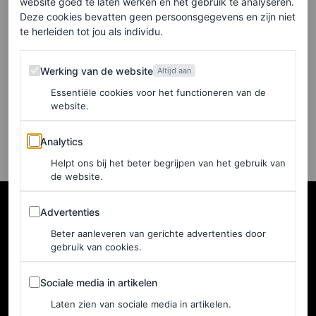
nepwimpers – zorgt
website goed te laten werken en het gebruik te analyseren.
Deze cookies bevatten geen persoonsgegevens en zijn niet
opnieuw voor een
te herleiden tot jou als individu.
opvallend front row-
moment
Werking van de website
Werking van de website
Altijd aan
Essentiële cookies voor het functioneren van de
CALIN VAN PARIS EN LARA OLIVERI
website.
Analytics
Analytics
Helpt ons bij het beter begrijpen van het gebruik van
de website.
Advertenties
Advertenties
Beter aanleveren van gerichte advertenties door
gebruik van cookies.
Sociale media in artikelen
Sociale media in artikelen
Laten zien van sociale media in artikelen.