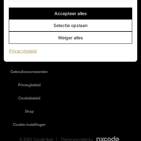
Accepteer alles
NEDERLAND
Home
Selectie opslaan
Adverteren
Weiger alles
Nieuwsbrief
(opent in een nieuw tabblad)
Privacybeleid
Colofon
Gebruiksvoorwaarden
Privacybeleid
Cookiebeleid
Shop
Cookie-instellingen
© 2026 Condé Nast |
Theme provided by