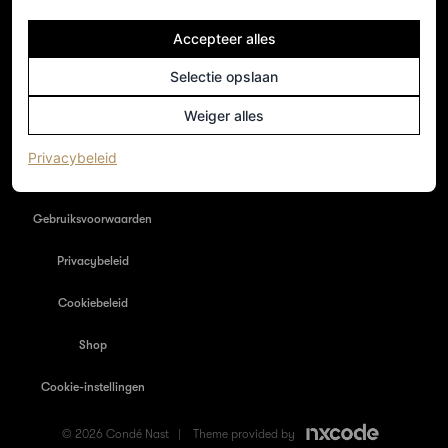
Accepteer alles
NEDERLAND
Home
Selectie opslaan
Adverteren
Weiger alles
Nieuwsbrief
(opent in een nieuw tabblad)
Privacybeleid
Colofon
Gebruiksvoorwaarden
Privacybeleid
Cookiebeleid
Shop
Cookie-instellingen
© 2026 Condé Nast |
Theme provided by