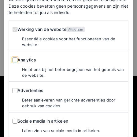
openhartig over haar
Deze cookies bevatten geen persoonsgegevens en zijn niet
(liefdes)leven in Vogue’s ’73
te herleiden tot jou als individu.
Questions’
Werking van de website
Werking van de website
Altijd aan
EMMA SPECTER EN MARLOES VAN
Essentiële cookies voor het functioneren van de
WIJNEN
website.
Analytics
Analytics
Helpt ons bij het beter begrijpen van het gebruik van
de website.
Advertenties
Advertenties
Beter aanleveren van gerichte advertenties door
gebruik van cookies.
Sociale media in artikelen
Sociale media in artikelen
Laten zien van sociale media in artikelen.