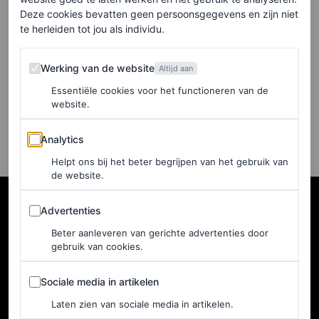
(verrassend genoeg) nog
Deze cookies bevatten geen persoonsgegevens en zijn niet
nooit een Oscar hebben
te herleiden tot jou als individu.
gewonnen
Werking van de website
Werking van de website
Altijd aan
EMMA SPECTER, MARLEY MARIUS EN
Essentiële cookies voor het functioneren van de
RADHIKA SETH
website.
Analytics
Analytics
Helpt ons bij het beter begrijpen van het gebruik van
de website.
Advertenties
Advertenties
Beter aanleveren van gerichte advertenties door
gebruik van cookies.
Sociale media in artikelen
Sociale media in artikelen
Laten zien van sociale media in artikelen.