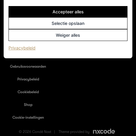
Accepteer alles
NEDERLAND
Home
Selectie opslaan
Adverteren
Weiger alles
Nieuwsbrief
(opent in een nieuw tabblad)
Privacybeleid
Colofon
Gebruiksvoorwaarden
Privacybeleid
Cookiebeleid
Shop
Cookie-instellingen
© 2026 Condé Nast |
Theme provided by