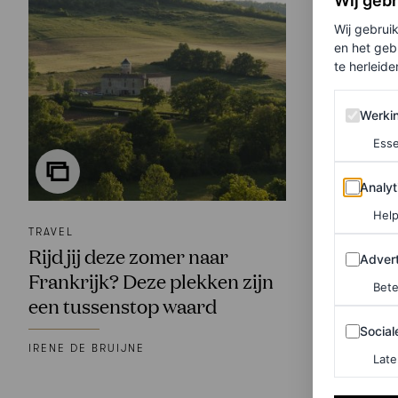
Wij geb
Wij gebrui
en het geb
te herleiden
Werking 
Werki
Esse
Analytics
Analyt
Help
TRAVEL
Rijd jij deze zomer naar
Adverten
Advert
Frankrijk? Deze plekken zijn
Bete
een tussenstop waard
Sociale m
Social
IRENE DE BRUIJNE
Late