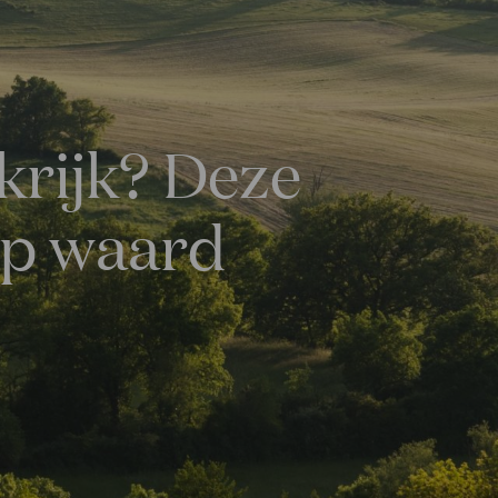
krijk? Deze
op waard