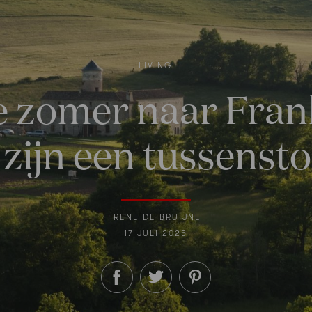
LIVING
eze zomer naar Fran
 zijn een tussenst
IRENE DE BRUIJNE
17 JULI 2025