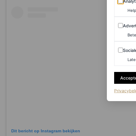
Analyt
Help
Adverten
Advert
Bete
Sociale m
Social
Late
Accepte
Privacybel
Dit bericht op Instagram bekijken