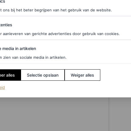
ics
t ons bij het beter begrijpen van het gebruik van de website.
ties
enties
r aanleveren van gerichte advertenties door gebruik van cookies.
edia in artikelen
e media in artikelen
n zien van sociale media in artikelen.
er alles
Selectie opslaan
Weiger alles
(opent in een nieuw tabblad)
eid