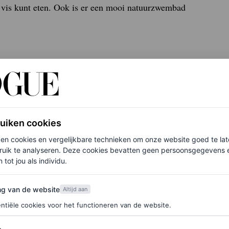
je vis kunt eten. Ook is er een mooi natuurzwembad
 zeker omrijden. Deze maison de campagne wordt
n de beste restaurants van Parijs, zitten. Je kunt
ruiken cookies
nog leuker: je kunt er ook fijn overnachten en
ken cookies en vergelijkbare technieken om onze website goed te la
en lekkere wandeling over het landgoed. Kortom:
ruik te analyseren. Deze cookies bevatten geen persoonsgegevens en
 tot jou als individu.
van de website
ng van de website
Altijd aan
ntiële cookies voor het functioneren van de website.