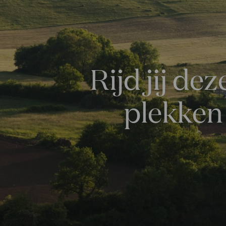
Rijd jij d
plekken