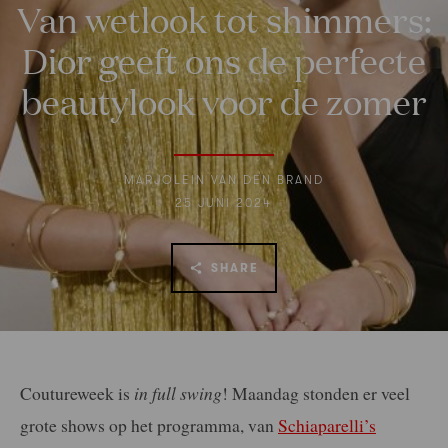
Van wetlook tot shimmers:
Dior geeft ons de perfecte
beautylook voor de zomer
MARJOLEIN VAN DEN BRAND
25 JUNI 2024
SHARE
Coutureweek is
in full swing
! Maandag stonden er veel
grote shows op het programma, van
Schiaparelli’s