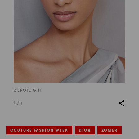
©SPOTLIGHT
4
/4
COUTURE FASHION WEEK
DIOR
ZOMER