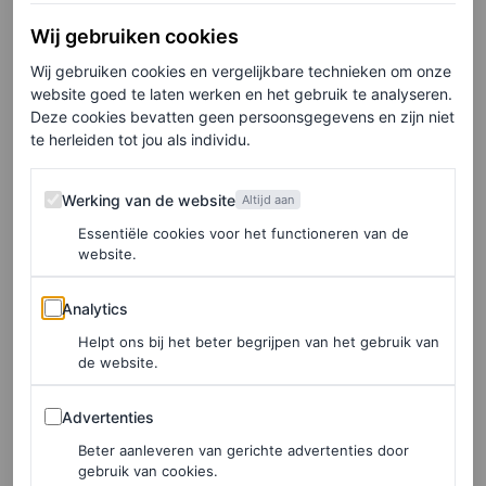
Wij gebruiken cookies
Wij gebruiken cookies en vergelijkbare technieken om onze
website goed te laten werken en het gebruik te analyseren.
Deze cookies bevatten geen persoonsgegevens en zijn niet
te herleiden tot jou als individu.
Werking van de website
Werking van de website
Altijd aan
Essentiële cookies voor het functioneren van de
website.
Analytics
Analytics
Helpt ons bij het beter begrijpen van het gebruik van
de website.
Advertenties
Advertenties
©SPOTLIGHT
Beter aanleveren van gerichte advertenties door
2
/4
gebruik van cookies.