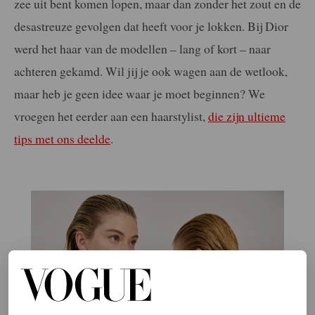
zee uit bent komen lopen, maar dan zonder het zout en de
desastreuze gevolgen dat heeft voor je lokken. Bij Dior
werd het haar van de modellen – lang of kort – naar
achteren gekamd. Wil jij je ook wagen aan de wetlook,
maar heb je geen idee waar je moet beginnen? We
vroegen het eerder aan een haarstylist,
die zijn ultieme
tips met ons deelde
.