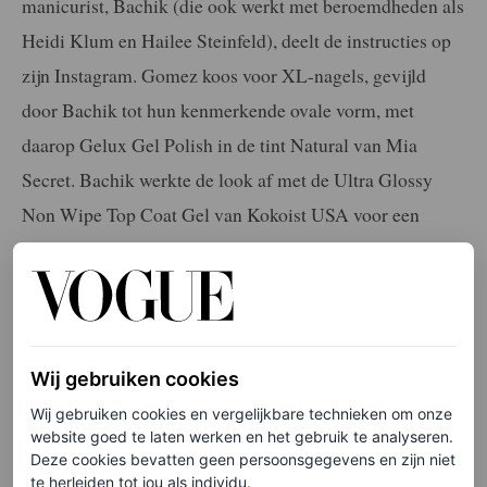
manicurist, Bachik (die ook werkt met beroemdheden als
Heidi Klum en Hailee Steinfeld), deelt de instructies op
zijn Instagram. Gomez koos voor XL-nagels, gevijld
door Bachik tot hun kenmerkende ovale vorm, met
daarop Gelux Gel Polish in de tint Natural van Mia
Secret. Bachik werkte de look af met de Ultra Glossy
Non Wipe Top Coat Gel van Kokoist USA voor een
ultieme glans.
De tekst gaat verder onder de afbeelding.
Wij gebruiken cookies
Wij gebruiken cookies en vergelijkbare technieken om onze
website goed te laten werken en het gebruik te analyseren.
Deze cookies bevatten geen persoonsgegevens en zijn niet
te herleiden tot jou als individu.