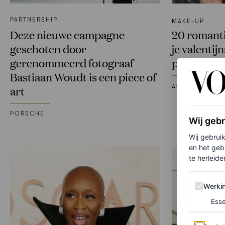
PARTNERSHIP
ΜAKE-UP
Deze nieuwe campagne
20 romant
geschoten door
je valentij
gerenommeerd fotograaf
perfection
Bastiaan Woudt is een piece of
AUDREY NOBL
art
PORSCHE
Wij geb
Wij gebrui
en het geb
te herleiden
Werking 
Werki
Esse
Analytics