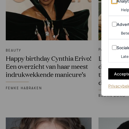
Analyt
Help
Adverten
Advert
Bete
Sociale m
Social
PARTNERSHIP
BEAUTY
Happy birthday Cynthia Erivo!
Let’s talk
Late
Een overzicht van haar meest
duidde de 
indrukwekkende manicure’s
trends van
Accepte
dit rooftop
Privacybel
FEMKE HABRAKEN
BJÖRN BORG