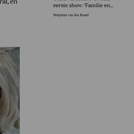
al, en
eerste show: ‘Familie en
vrienden in Sri Lanka gingen
Marjolein van den Brand
uit hun dak!’