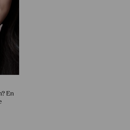
jn? En
e