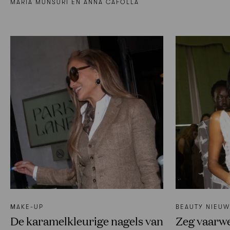
MARÍA MUNSURI EN ANNA CAFOLLA
ΜAKE-UP
BEAUTY NIEU
De karamelkleurige nagels van
Zeg vaarwe