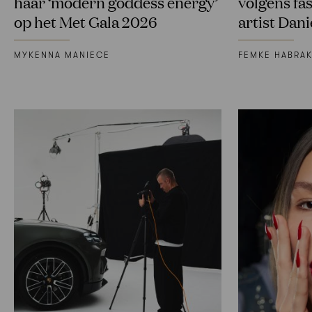
haar ‘modern goddess energy’
volgens fas
op het Met Gala 2026
artist Da
MYKENNA MANIECE
FEMKE HABRA