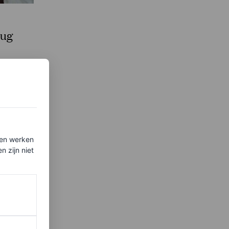
rug
ten werken
 zijn niet