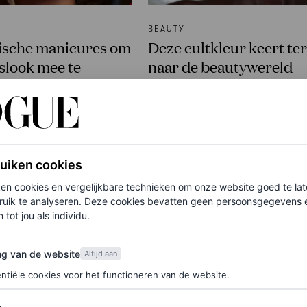
BEAUTY
ische manicures om
Deze cultkleur keert te
nslook mee te
naar de beautywereld
eren
DIONNE POOL
E
ruiken cookies
ken cookies en vergelijkbare technieken om onze website goed te la
ruik te analyseren. Deze cookies bevatten geen persoonsgegevens en
 tot jou als individu.
van de website
ng van de website
Altijd aan
ntiële cookies voor het functioneren van de website.