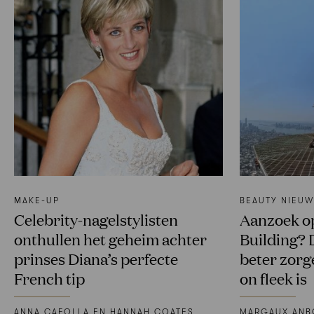
ΜAKE-UP
BEAUTY NIEU
Celebrity-nagelstylisten
Aanzoek op
onthullen het geheim achter
Building? 
prinses Diana’s perfecte
beter zorg
French tip
on fleek is
ANNA CAFOLLA EN HANNAH COATES
MARGAUX ANB