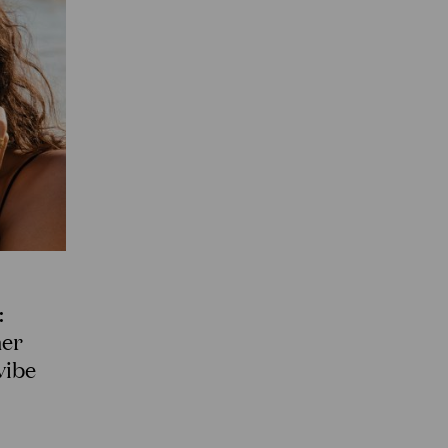
:
mer
vibe