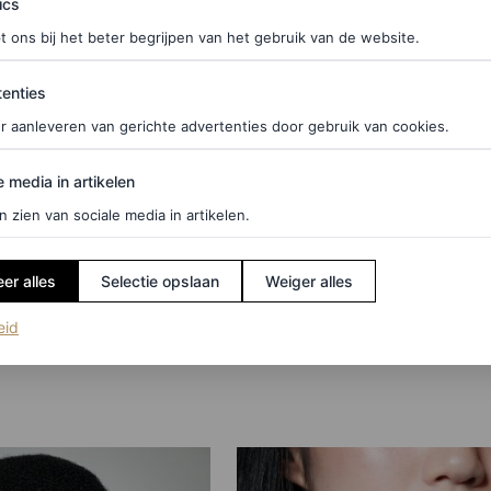
ics
t ons bij het beter begrijpen van het gebruik van de website.
ties
enties
r aanleveren van gerichte advertenties door gebruik van cookies.
edia in artikelen
e media in artikelen
BEAUTY
 sportswear: Vogue
Dit waren de grootste
n zien van sociale media in artikelen.
tennis inspired
beautytrends van 2025
 de zomer tijdens
er alles
Selectie opslaan
Weiger alles
AUDREY NOBLE
 event
(opent in een nieuw tabblad)
eid