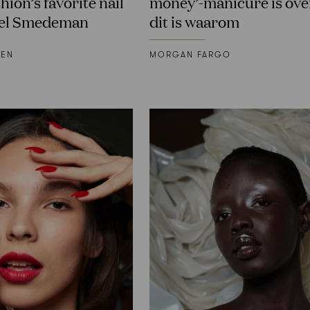
hion’s favorite nail
money’-manicure is over
niel Smedeman
dit is waarom
KEN
MORGAN FARGO