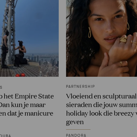
PARTNERSHIP
WS
 het Empire State
Vloeiend en sculpturaal
Dan kun je maar
sieraden die jouw sum
en dat je manicure
holiday look die breezy 
geven
PANDORA
OUBA