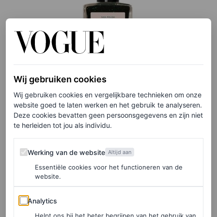
Wij gebruiken cookies
Wij gebruiken cookies en vergelijkbare technieken om onze
©MANUCURIST PARIS
website goed te laten werken en het gebruik te analyseren.
Deze cookies bevatten geen persoonsgegevens en zijn niet
te herleiden tot jou als individu.
Groene nagellak in de kleur Poison, € 14
Werking van de website
Werking van de website
Altijd aan
HIER TE KOOP
Essentiële cookies voor het functioneren van de
website.
Analytics
Chocoladebruin
Analytics
Helpt ons bij het beter begrijpen van het gebruik van