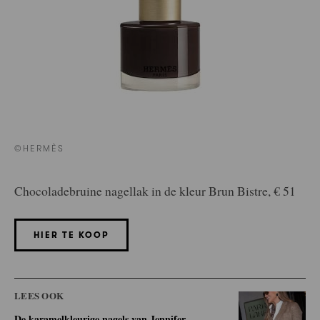
©HERMÈS
Chocoladebruine nagellak in de kleur Brun Bistre, € 51
HIER TE KOOP
LEES OOK
De karamelkleurige nagels van Jennifer