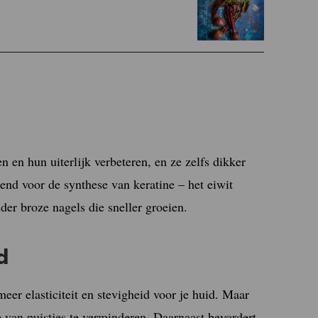
n en hun uiterlijk verbeteren, en ze zelfs dikker
end voor de synthese van keratine – het eiwit
er broze nagels die sneller groeien.
d
eer elasticiteit en stevigheid voor je huid. Maar
ie van puistjes te verminderen. Daarnaast bevordert