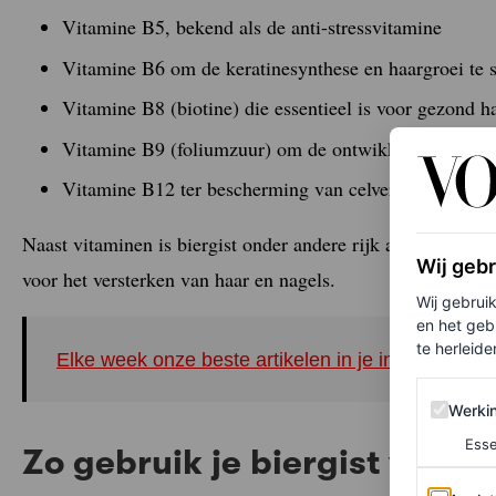
Vitamine B5, bekend als de anti-stressvitamine
Vitamine B6 om de keratinesynthese en haargroei te 
Vitamine B8 (biotine) die essentieel is voor gezond h
Vitamine B9 (foliumzuur) om de ontwikkeling van de 
Vitamine B12 ter bescherming van celveroudering
Naast vitaminen is biergist onder andere rijk aan proteïnen
Wij geb
voor het versterken van haar en nagels.
Wij gebrui
en het geb
te herleiden
Elke week onze beste artikelen in je inbox? Schrij
Werking 
Werki
Esse
Zo gebruik je biergist voor j
Analytics