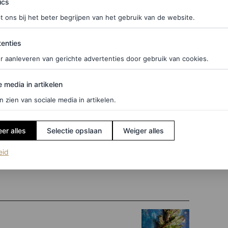
ics
st voor je haar is door het in te nemen via
t ons bij het beter begrijpen van het gebruik van de website.
e en voortdurende inname kun je zichtbare
ties
anzender haar.
enties
r aanleveren van gerichte advertenties door gebruik van cookies.
ijk gebruiken door een haarmasker met biergist te
edia in artikelen
okje biergist op in warm water en breng het
e media in artikelen
n zien van sociale media in artikelen.
t uiterlijk en de gezondheid van het haar
er alles
Selectie opslaan
Weiger alles
het haaruitval beperken en de teruggroei van het
(opent in een nieuw tabblad)
eid
n beschadigde punten en lengtes versterken,