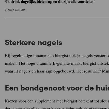
‘Ik drink dagelijks bietensap en dit zijn alle voordelen’
BIANCA LONDON
Sterkere nagels
Bij regelmatige inname kan biergist ook je nagels versterke
maken. Het hoge vitamine B-gehalte maakt biergist uitstek
waaruit nagels en haar zijn opgebouwd. Het resultaat? Mind
Een bondgenoot voor de hui
Kiezen voor een supplement met biergist betekent tot slot m
dat is nog niet alles, want biergist helpt ook de pigmentat