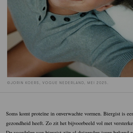
©JORIN KOERS, VOGUE NEDERLAND, MEI 2025.
Soms komt proteïne in onverwachte vormen. Biergist is een 
gezondheid heeft. Zo zit het bijvoorbeeld vol met versterke
De voordelen van biergist zijn al duizenden jaren bekend 