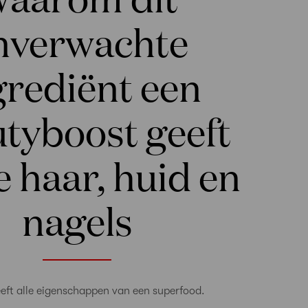
nverwachte
grediënt een
tyboost geeft
e haar, huid en
nagels
eeft alle eigenschappen van een superfood.