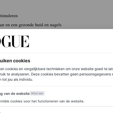
stimuleren
aar en een gezonde huid en nagels
foetus tijdens een zwangerschap te bevorderen
 en essentiële aminozuren, waardoor het ideaal is
ruiken cookies
ken cookies en vergelijkbare technieken om onze website goed te la
ruik te analyseren. Deze cookies bevatten geen persoonsgegevens en
 tot jou als individu.
f je hier in voor de Vogue-nieuwsbrief.
van de website
ng van de website
Altijd aan
ntiële cookies voor het functioneren van de website.
e haar