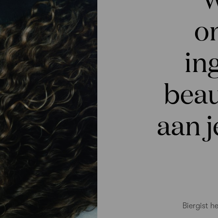
o
in
beau
aan j
Biergist h