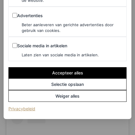
de website.
Advertenties
Advertenties
Beter aanleveren van gerichte advertenties door
gebruik van cookies.
Sociale media in artikelen
Sociale media in artikelen
Laten zien van sociale media in artikelen.
A post shared by ☆ LA Nail Tech
☆ (@clawzbydior_)
Accepteer alles
Tijdens de Oscars 2025
Selectie opslaan
Weiger alles
(opent in een nieuw tabblad)
Privacybeleid