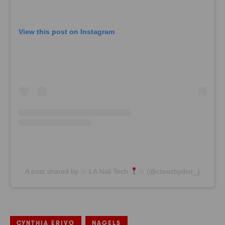
View this post on Instagram
A post shared by ☆ LA Nail Tech
☆ (@clawzbydior_)
CYNTHIA ERIVO
NAGELS