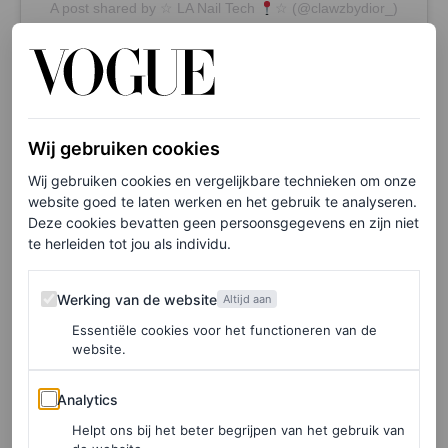
A post shared by ☆ LA Nail Tech
☆ (@clawzbydior_)
Wij gebruiken cookies
Wij gebruiken cookies en vergelijkbare technieken om onze
website goed te laten werken en het gebruik te analyseren.
Deze cookies bevatten geen persoonsgegevens en zijn niet
te herleiden tot jou als individu.
Werking van de website
Werking van de website
Altijd aan
Essentiële cookies voor het functioneren van de
website.
View this post on Instagram
Analytics
Analytics
Helpt ons bij het beter begrijpen van het gebruik van