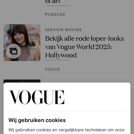
of art
PORSCHE
FASHION NIEUWS
Bekijk alle rode loper-looks
van Vogue World 2025:
Hollywood
VOGUE
TV & FILM
De releasedatum van
‘Wicked: For Good’ is
eindelijk bekend
Wij gebruiken cookies
RIANN PHILLIP
Wij gebruiken cookies en vergelijkbare technieken om onze