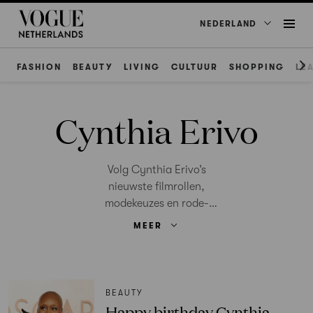
NEDERLAND
FASHION
BEAUTY
LIVING
CULTUUR
SHOPPING
LE
Cynthia Erivo
Volg Cynthia Erivo’s
nieuwste filmrollen,
modekeuzes en rode-
loperlooks. Lees alle
MEER
interviews, nieuws en
stijlanalyses over de actrice
op Vogue.nl.
BEAUTY
Happy birthday Cynthia