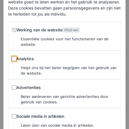
website goed te laten werken en het gebruik te analyseren.
FASHION NIEUWS
Deze cookies bevatten geen persoonsgegevens en zijn niet
De best geklede sterren op
te herleiden tot jou als individu.
de rode loper van de Tony
Werking van de website
Awards 2025
Werking van de website
Altijd aan
Essentiële cookies voor het functioneren van de
website.
HANNAH JACKSON
Analytics
Analytics
PARTNERSHIP
Let’s talk sportswear: Vogue
Helpt ons bij het beter begrijpen van het gebruik van
de website.
duidde de tennis inspired
trends van de zomer tijdens
Advertenties
Advertenties
dit rooftop event
Beter aanleveren van gerichte advertenties door
gebruik van cookies.
BJÖRN BORG
Sociale media in artikelen
Sociale media in artikelen
FASHION
Laten zien van sociale media in artikelen.
Cynthia Erivo kiest voor een