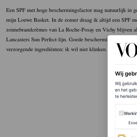
Een SPF met hoge beschermingsfactor mag natuurlijk in ge
mijn Loewe Basket. In de zomer draag ik altijd een SPF m
zonnebrandcrèmes van La Roche-Posay en Vichy blijven alt
Lancasters Sun Perfect-lijn. Goede bescherming, een vetvri
verzorgende ingrediënten: ik wil niet klinken als een recl
Wij geb
Wij gebrui
en het geb
te herleiden
Werking 
Werki
Esse
Analytics