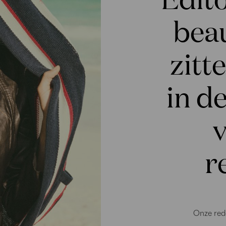
bea
zitt
in d
r
Onze red