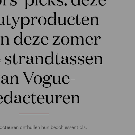
utyproducten
en deze zomer
e strandtassen
van Vogue-
edacteuren
acteuren onthullen hun beach essentials.