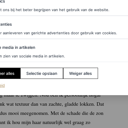
ics
t ons bij het beter begrijpen van het gebruik van de website.
ties
enties
r aanleveren van gerichte advertenties door gebruik van cookies.
edia in artikelen
e media in artikelen
n zien van sociale media in artikelen.
bos, eindredacteur
er alles
Selectie opslaan
Weiger alles
lemen op zomerse dagen vol zonnestralen en
(opent in een nieuw tabblad)
eid
g maar te zwijgen. Nou ben ik persoonlijk nogal
nk wat textuur dan van zachte, gladde lokken. Dat
 dus mooi meegenomen. Met de schade die de zon
ant ik hou mijn haar natuurlijk wel graag zo