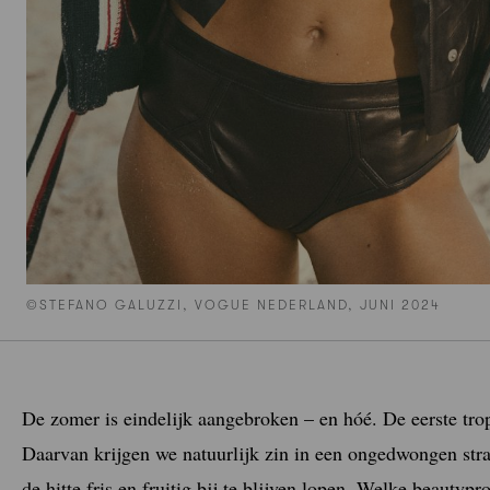
©STEFANO GALUZZI, VOGUE NEDERLAND, JUNI 2024
De zomer is eindelijk aangebroken – en hóé. De eerste tropi
Daarvan krijgen we natuurlijk zin in een ongedwongen stra
de hitte fris en fruitig bij te blijven lopen. Welke beautyp