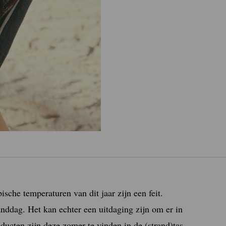
sche temperaturen van dit jaar zijn een feit.
nddag. Het kan echter een uitdaging zijn om er in
roducten zijn deze zomer te vinden in de (strand)tas