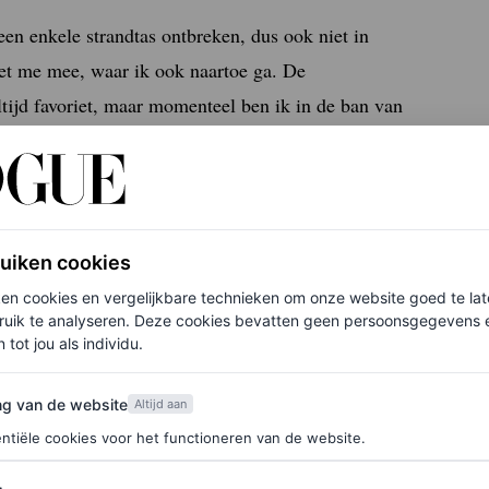
en enkele strandtas ontbreken, dus ook niet in
et me mee, waar ik ook naartoe ga. De
ijd favoriet, maar momenteel ben ik in de ban van
je formule, geen witte waas, een fijne geur én
ame, maar echt, wat wil je nog meer?
ruiken cookies
ken cookies en vergelijkbare technieken om onze website goed te la
ruik te analyseren. Deze cookies bevatten geen persoonsgegevens en
 tot jou als individu.
van de website
ng van de website
Altijd aan
ntiële cookies voor het functioneren van de website.