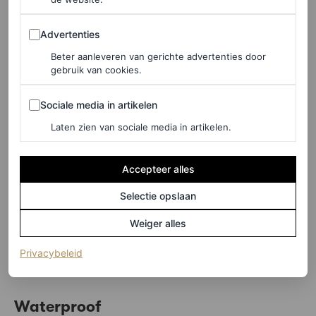
Advertenties
Advertenties
Beter aanleveren van gerichte advertenties door
gebruik van cookies.
Sociale media in artikelen
Sociale media in artikelen
Laten zien van sociale media in artikelen.
Accepteer alles
©DE BIJENKORF
Selectie opslaan
Haarband met strass, € 55
Weiger alles
(opent in een nieuw tabblad)
Privacybeleid
HIER TE KOOP
Waterproof