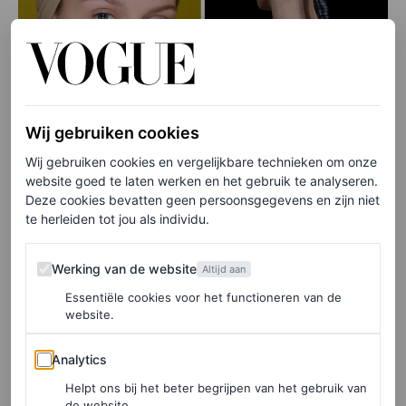
Wij gebruiken cookies
Wij gebruiken cookies en vergelijkbare technieken om onze
website goed te laten werken en het gebruik te analyseren.
Deze cookies bevatten geen persoonsgegevens en zijn niet
©SPOTLIGHT
te herleiden tot jou als individu.
Balmain, Fforme
Werking van de website
Werking van de website
Altijd aan
Haarband van Sandro
Essentiële cookies voor het functioneren van de
website.
Analytics
Analytics
Helpt ons bij het beter begrijpen van het gebruik van
de website.