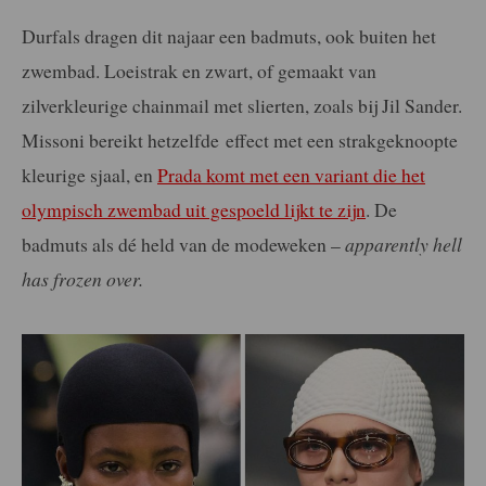
Durfals dragen dit najaar een badmuts, ook buiten het
zwembad. Loeistrak en zwart, of gemaakt van
zilverkleurige chainmail met slierten, zoals bij Jil Sander.
Missoni bereikt hetzelfde
effect met een strakgeknoopte
kleurige sjaal, en
Prada komt met een variant die het
olympisch zwembad uit gespoeld lijkt te zijn
. De
badmuts als dé held van de modeweken –
a
pparently hell
has frozen over.