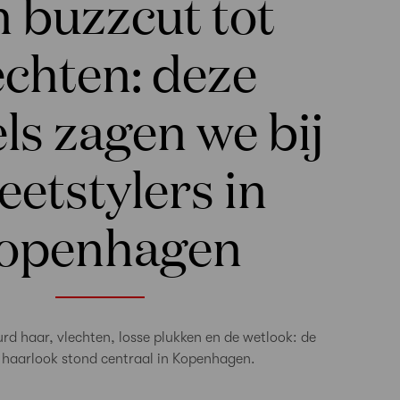
 buzzcut tot
echten: deze
ls zagen we bij
eetstylers in
openhagen
rd haar, vlechten, losse plukken en de wetlook: de
 haarlook stond centraal in Kopenhagen.