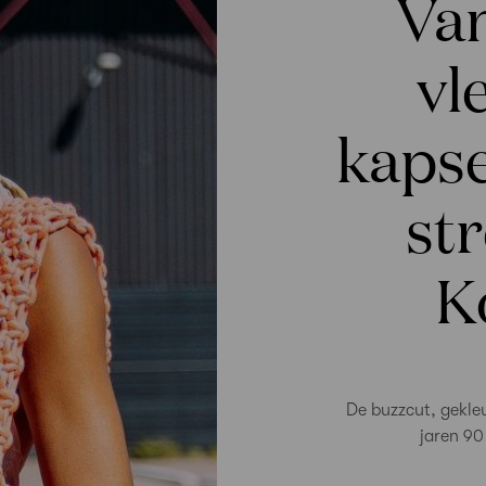
Van
vl
kapse
str
K
De buzzcut, gekleu
jaren 90