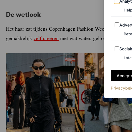
Analyt
Help
De wetlook
Adverten
Advert
Het haar zat tijdens Copenhagen Fashion Week vaak strak 
Bete
gemakkelijk
zelf creëren
met wat water, gel of haarlak.
Sociale m
Social
Late
Accepte
Privacybel