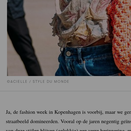
©ACIELLE / STYLE DU MONDE
Ja, de fashion week in Kopenhagen is voorbij, maar we gen
straatbeeld domineerden. Vooral op de jaren negentig geï
van deze stijlen blijven (gelukkig) een verre herinnering,