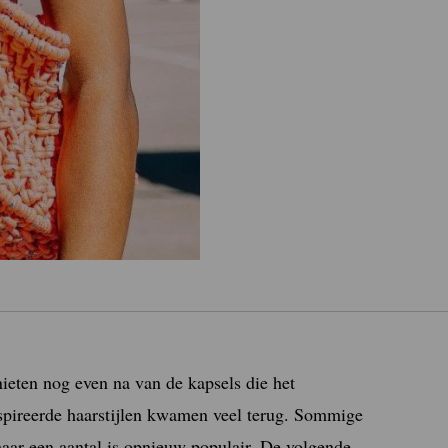
ieten nog even na van de kapsels die het
nspireerde haarstijlen kwamen veel terug. Sommige
 maar een aantal is opnieuw populair. De volgende