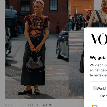
Wij geb
Wij gebrui
en het geb
te herleiden
Werking 
Werki
Esse
©ACIELLE / STYLE DU MONDE
Analytics