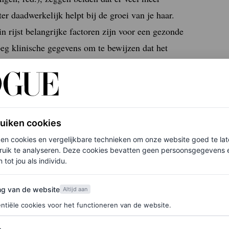
r daadwerkelijk helpt bij de groei van je haar.
n rijst belangrijke factoren zijn voor een gezonde
oeg klinische gegevens om te bewijzen dat het
de haargroei.”
f je hier in voor de Vogue-nieuwsbrief.
ruiken cookies
bruik van rijstwater over het algemeen veilig is, en
ken cookies en vergelijkbare technieken om onze website goed te la
ruik te analyseren. Deze cookies bevatten geen persoonsgegevens en
nieren heilzaam kunnen zijn. “Het bevat
 tot jou als individu.
, mineralen en inositol, wat zou kunnen helpen
van de website
e dat rijstwater werkt als een proteïnebehandeling
ng van de website
Altijd aan
n maken.
ntiële cookies voor het functioneren van de website.