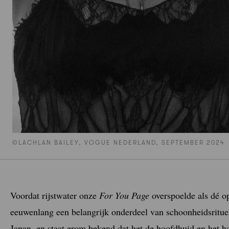
©LACHLAN BAILEY, VOGUE NEDERLAND, SEPTEMBER 2024
Voordat rijstwater onze
For You Page
overspoelde als dé op
eeuwenlang een belangrijk onderdeel van schoonheidsritue
Japan, en staat erom bekend dat het de hoofdhuid en het ha