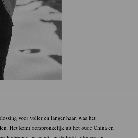
lossing voor voller en langer haar, was het
len. Het komt oorspronkelijk uit het oude China en
ar hydrateert en voedt, en de huid kalmeert en