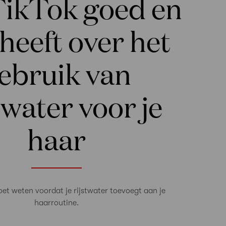
TikTok goed en
 heeft over het
ebruik van
twater voor je
haar
moet weten voordat je rijstwater toevoegt aan je
haarroutine.