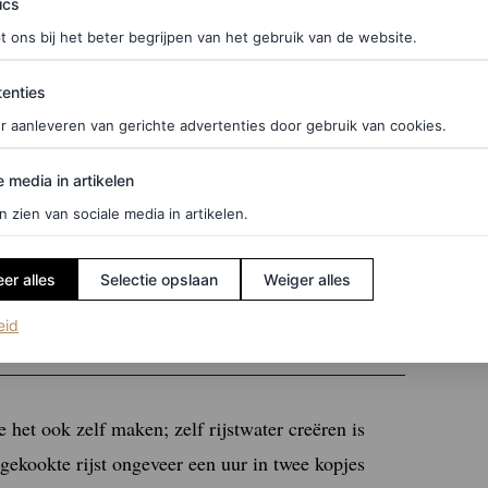
ics
 haar
t ons bij het beter begrijpen van het gebruik van de website.
dig. King stelt voor om het over je haar te gieten
ties
enties
haar alle voedingsstoffen kan opnemen. Ze zegt dat
r aanleveren van gerichte advertenties door gebruik van cookies.
laten intrekken. Als je kiest voor een product dat
edia in artikelen
e media in artikelen
r de beste resultaten, benadrukt King.
n zien van sociale media in artikelen.
er alles
Selectie opslaan
Weiger alles
et verrassende resultaat’
(opent in een nieuw tabblad)
eid
 het ook zelf maken; zelf rijstwater creëren is
ngekookte rijst ongeveer een uur in twee kopjes