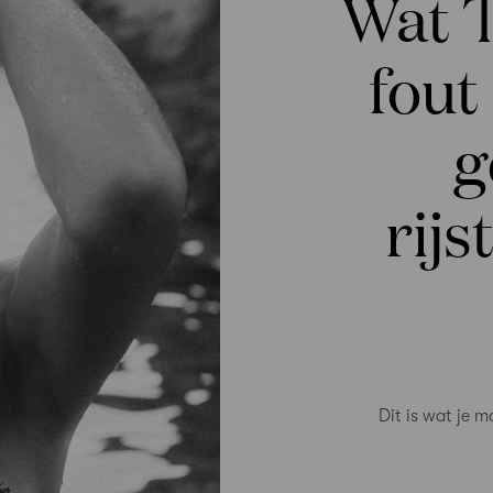
Wat 
fout
g
rijs
Dit is wat je 