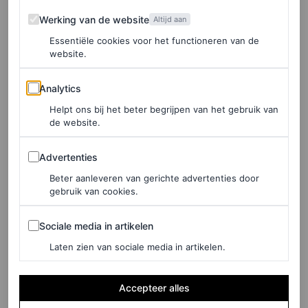
Builder Lipid Shield van Philip Kingsley zijn twee goede
Werking van de website
Werking van de website
Altijd aan
formules om te gebruiken. En omdat de temperaturen
Essentiële cookies voor het functioneren van de
momenteel ijzig zijn, moet je proberen je haar zoveel
website.
mogelijk te beschermen – bijvoorbeeld met een hoed of
Analytics
Analytics
een hydraterende stylingcrème. Meer tips nodig? Die
Helpt ons bij het beter begrijpen van het gebruik van
vind je
hier
.
de website.
Advertenties
Advertenties
Beter aanleveren van gerichte advertenties door
gebruik van cookies.
Sociale media in artikelen
Sociale media in artikelen
Laten zien van sociale media in artikelen.
Accepteer alles