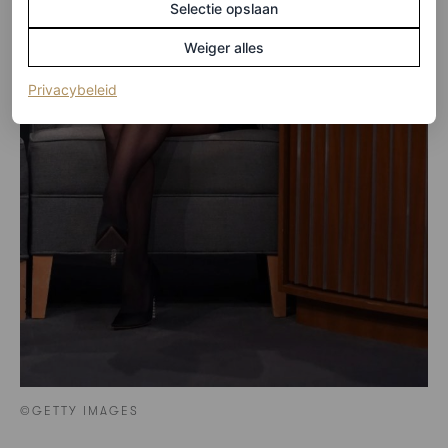
Selectie opslaan
Weiger alles
(opent in een nieuw tabblad)
Privacybeleid
©GETTY IMAGES