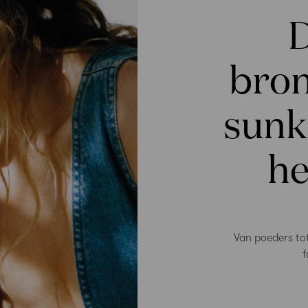
D
bron
sunk
he
Van poeders tot
f