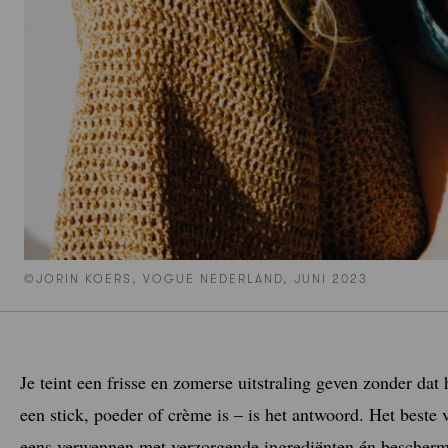
©JORIN KOERS, VOGUE NEDERLAND, JUNI 2023
Je teint een frisse en zomerse uitstraling geven zonder dat 
een stick, poeder of crème is – is het antwoord. Het beste 
eens verwennen met verzorgende ingrediënten én bescher