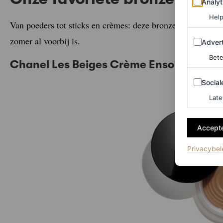
Analyt
Help
Van poeders tot sticks en crèmes: deze bronzers geven je 
Adverten
zomer al voorbij is.
Advert
Bete
Chanel Les Beiges Crème Ensoleillée
Sociale m
Social
Late
Accepte
Privacybel