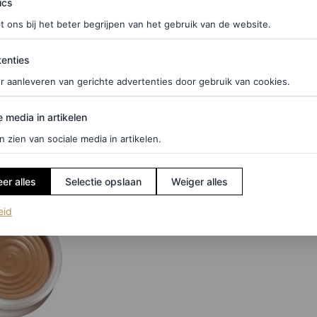
ics
t ons bij het beter begrijpen van het gebruik van de website.
gegarandeerd een stralende
glow
– ook nu als de
ties
enties
r aanleveren van gerichte advertenties door gebruik van cookies.
edia in artikelen
e media in artikelen
n zien van sociale media in artikelen.
er alles
Selectie opslaan
Weiger alles
(opent in een nieuw tabblad)
eid