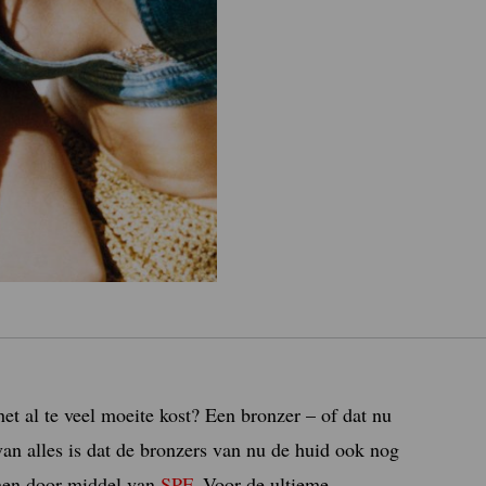
het al te veel moeite kost? Een bronzer – of dat nu
van alles is dat de bronzers van nu de huid ook nog
men door middel van
SPF
. Voor de ultieme