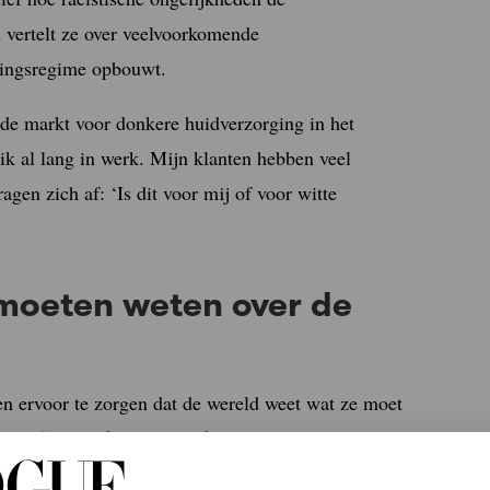
 vertelt ze over veelvoorkomende
rgingsregime opbouwt.
 de markt voor donkere huidverzorging in het
ik al lang in werk. Mijn klanten hebben veel
gen zich af: ‘Is dit voor mij of voor witte
 moeten weten over de
n ervoor te zorgen dat de wereld weet wat ze moet
e Definitive Skincare Guide.
Hieronder geeft ze