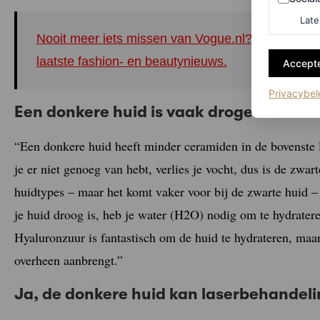
Late
Nooit meer iets missen van Vogue.nl? Meld je nu 
laatste fashion- en beautynieuws.
Accepte
Privacybel
Een donkere huid is vaak droger dan a
“Een donkere huid heeft minder ceramiden in de bovenste l
je er niet genoeg van hebt, verlies je vocht, dus is de zwar
huidtypes – maar het komt vaker voor bij de zwarte huid – 
je huid droog is, heb je water (H2O) nodig om te hydrater
Hyaluronzuur is fantastisch om de huid te hydrateren, maar 
overheen aanbrengt.”
Ja, de donkere huid kan laserbehande