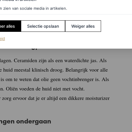
n zien van sociale media in artikelen.
aan voor de nieuwsbrief en ontvang het
er alles
Selectie opslaan
Weiger alles
(opent in een nieuw tabblad)
eid
ndere huidtypes
agen. Ceramiden zijn als een waterdichte jas. Als
te huid meestal klinisch droog. Belangrijk voor alle
is om te weten dat olie geen vochtinbrenger is. Als
en. Oliën voeden de huid niet met vocht.
zorg ervoor dat je er altijd een dikkere moisturizer
lingen ondergaan