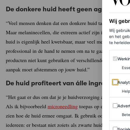
De donkere huid heeft geen agressieve
Wij geb
“Veel mensen denken dat een donkere huid taai, veerkracht
Wij gebrui
Maar melaninecellen, die extreem actief zijn in de huid, z
en het geb
huid is eigenlijk heel kwetsbaar, maar veel mensen denken 
te herleiden
professional in de hand te nemen om na te gaan wat jouw h
Werking 
Werki
producten niet kunt gebruiken of verschillende behandeling
Esse
aanpak moet afstemmen op jouw huid.”
Analytics
De huid profiteert van álle ingrediënten
Analyt
Help
“Het gaat er dus om dat je je huidverzorging afstemt op j
Adverten
Als ik bijvoorbeeld
microneedling
toepas op een donkere hu
Advert
zien hoe de huid ermee omgaat. Ik gebruik ook een lager p
Bete
iedereen: er bestaat niet zoiets als zwarte huidverzorging.”
Sociale m
Social