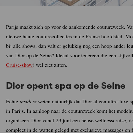
Parijs maakt zich op voor de aankomende coutureweek. Van
nieuwe haute couturecollecties in de Franse hoofdstad. Moc
bij alle shows, dan valt er gelukkig nog een hoop ander le
van Dior op de Seine? Ideaal voor iedereen die een stijlvol
Cruise-show
) wel ziet zitten.
Dior opent spa op de Seine
Echte
insiders
weten natuurlijk dat Dior al een ultra-luxe 
in Parijs. In aanloop naar de coutureweek komt het modehu
organiseert Dior vanaf 29 juni een heuse wellnesscruise, 
compleet in de watten gelegd met exclusieve massages en f