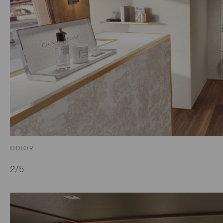
©DIOR
2
/5