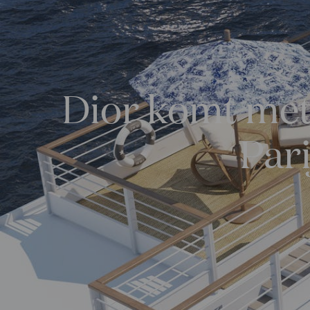
Dior komt met 
Pari