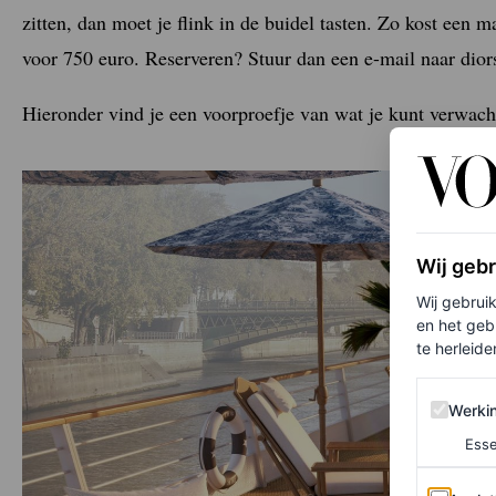
zitten, dan moet je flink in de buidel tasten. Zo kost een 
voor 750 euro. Reserveren? Stuur dan een e-mail naar dio
Hieronder vind je een voorproefje van wat je kunt verwach
Wij geb
Wij gebrui
en het geb
te herleiden
Werking 
Werki
Esse
Analytics