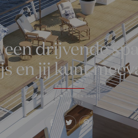
BEAUTY
een drijvende spa
js en jij kunt mee
MARJOLEIN VAN DEN BRAND
22 JUNI 2022