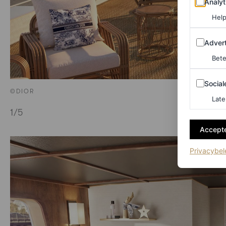
Analyt
Help
Adverten
Advert
Bete
Sociale m
Social
©DIOR
Late
1
/5
Accepte
Privacybel