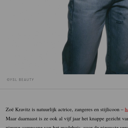
©YSL BEAUTY
Zoë Kravitz is natuurlijk actrice, zangeres en stijlicoon –
h
Maar daarnaast is ze ook al vijf jaar het knappe gezicht v
nieuwe campagne van het modehuis, voor de nieuwste vers