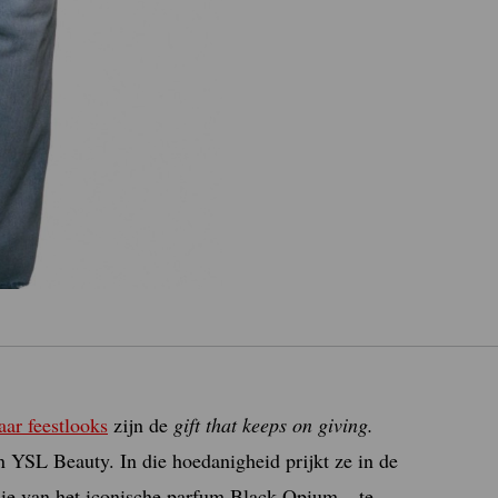
aar feestlooks
zijn de
gift that keeps on giving.
an YSL Beauty. In die hoedanigheid prijkt ze in de
ie van het iconische parfum Black Opium – te