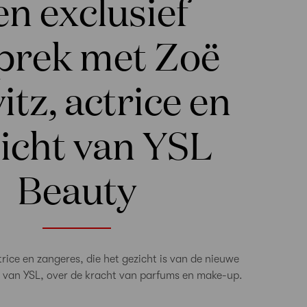
n exclusief
prek met Zoë
itz, actrice en
icht van YSL
Beauty
rice en zangeres, die het gezicht is van de nieuwe
van YSL, over de kracht van parfums en make-up.