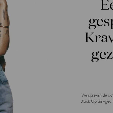
Ee
ges
Krav
gez
We spreken de act
Black Opium-geur 