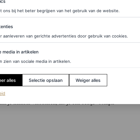
ics
eint. Een ongelooflijk product, echt magisch.”
t ons bij het beter begrijpen van het gebruik van de website.
ties
favoriet?
enties
r aanleveren van gerichte advertenties door gebruik van cookies.
aken zoveel goede kleuren. Welke lippenstift bij je
edia in artikelen
ecifieke tint rood, maar het hangt ook samen met de
e media in artikelen
meer kastanjebruine kleur. Maar met klassiek rood
n zien van sociale media in artikelen.
f. Soms wil je juist een
vampy
tint.”
er alles
Selectie opslaan
Weiger alles
tool?
(opent in een nieuw tabblad)
eid
kan je humeur verbeteren, als je een beetje ‘oomph’