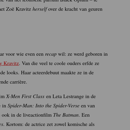
met Zoë Kravitz
herself
over de kracht van geuren
aar voor wie even een
recap
wil: ze werd geboren in
y Kravitz
. Van die veel te coole ouders erfde ze
oede looks. Haar acteerdebuut maakte ze in de
nde carrière.
ilm
X-Men First Class
en Leta Lestrange in de
e in
Spider-Man: Into the Spider-Verse
en van
e ook in de liveactionfilm
The Batman
. Een
es
. Kortom: de actrice zet zowel komische als