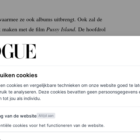
 waarmee ze ook albums uitbrengt. Ook zal de
uut maken met de film
Pussy Island
. De hoofdrol
 ze ook off-screen
een goede match is. Naast dit
ruiken cookies
ken cookies en vergelijkbare technieken om onze website goed te la
7 in voor YSL Beauty. Juist dat transformerende
ruik te analyseren. Deze cookies bevatten geen persoonsgegevens en
 voor dit
allround
merk. Wij spreken de actrice
 tot jou als individu.
rfum dat aanstaande Valentijnsdag uitkomt.
van de website
ng van de website
Altijd aan
ntiële cookies voor het functioneren van de website.
gemakkelijk om onderweg op te doen. Het maakt het