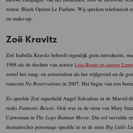
weten: Black Opium Le Parfum. Wij spreken telefonisch 
en make-up.
Zoë Kravitz
Zoë Isabella Kravitz behoeft eigenlijk geen introductie, m
1988 als de dochter van actrice
Lisa Bonet en zanger Lenn
zowel het zang- en acteertalent als het stijlgevoel en de g
romcom
No Reservations
in 2007. Het begin van een boeie
Zo speelde Zoë superheld Angel Salvadore in de Marvel-f
reeks
Fantastic Beasts
. Ook was ze de stem van Mary Jan
Catwoman in
The Lego Batman Movie
. Die rol vervulde z
dramatischer personage speelde ze in de serie
Big Little Li