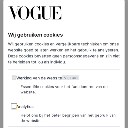
Veel beelden die Boateng maakt zijn geïnspireerd door
eeuwenoude Afrikaanse spreuken. “Het is interessant dat
deze levenslessen vandaag de dag nog steeds relevant
zijn”, vertelt hij. De fotograaf vertelt vol passie over een
Wij gebruiken cookies
spreuk die hem vaak inspireert:
‘If you want to go fast,
Wij gebruiken cookies en vergelijkbare technieken om onze
website goed te laten werken en het gebruik te analyseren.
go alone. If you want to go far, go together.’
Dus: als
Deze cookies bevatten geen persoonsgegevens en zijn niet
mensen samenwerken en elkaar steunen, bereiken ze veel
te herleiden tot jou als individu.
meer dan alleen. Het belang van samenwerking en
Werking van de website
Werking van de website
Altijd aan
onderlinge afhankelijkheid is met name in Afrikaanse
Essentiële cookies voor het functioneren van de
culturen belangrijk bij het bereiken van succes en het
website.
opbouwen van sterke relaties.
Analytics
Analytics
Helpt ons bij het beter begrijpen van het gebruik van
Instagram famous
de website.