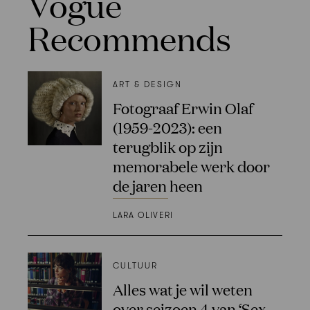
Vogue
Recommends
ART & DESIGN
Fotograaf Erwin Olaf
(1959-2023): een
terugblik op zijn
memorabele werk door
de jaren heen
LARA OLIVERI
CULTUUR
Alles wat je wil weten
over seizoen 4 van ‘Sex