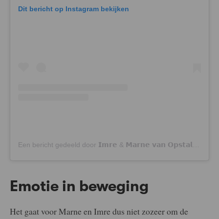
Dit bericht op Instagram bekijken
Een bericht gedeeld door 𝗜𝗺𝗿𝗲 & 𝗠𝗮𝗿𝗻𝗲 𝘃𝗮𝗻 𝗢𝗽𝘀𝘁𝗮𝗹 (@imrevanopstal.marnevanopstal)
Emotie in beweging
Het gaat voor Marne en Imre dus niet zozeer om de