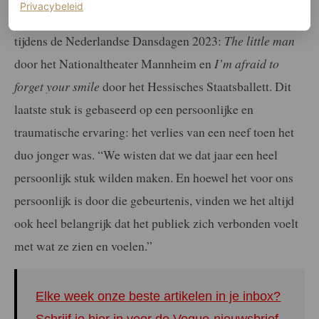
(opent in een nieuw tabblad)
Privacybeleid
2022, die voor het eerst in Nederland werden opgevoerd
tijdens de Nederlandse Dansdagen 2023:
The little man
door het Nationaltheater Mannheim en
I’m afraid to
forget your smile
door het Hessisches Staatsballett. Dit
laatste stuk is gebaseerd op een persoonlijke en
traumatische ervaring: het verlies van een neef toen het
duo jonger was. “We wisten dat we dat jaar een heel
persoonlijk stuk wilden maken. En hoewel het voor ons
persoonlijk is door die gebeurtenis, vinden we het altijd
ook heel belangrijk dat het publiek zich verbonden voelt
met wat ze zien en voelen.”
Elke week onze beste artikelen in je inbox?