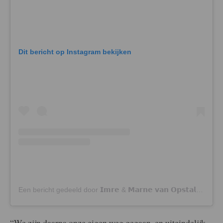
Dit bericht op Instagram bekijken
Een bericht gedeeld door 𝗜𝗺𝗿𝗲 & 𝗠𝗮𝗿𝗻𝗲 𝘃𝗮𝗻 𝗢𝗽𝘀𝘁𝗮𝗹 (@imrevanopstal.marnevanopstal)
“We zijn daarna onze eigen weg gegaan, en uiteindelijk