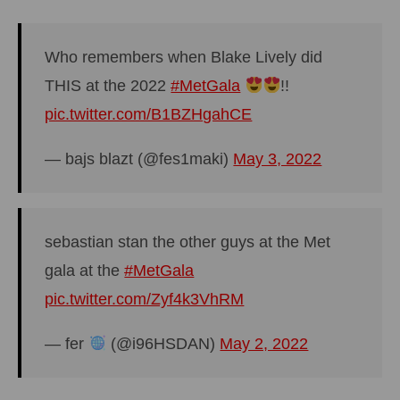
Who remembers when Blake Lively did
THIS at the 2022
#MetGala
!!
pic.twitter.com/B1BZHgahCE
— bajs blazt (@fes1maki)
May 3, 2022
sebastian stan the other guys at the Met
gala at the
#MetGala
pic.twitter.com/Zyf4k3VhRM
— fer
(@i96HSDAN)
May 2, 2022