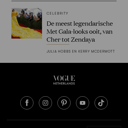
CELEBRITY
De meest legendarische
Met Gala-looks ooit, van
Cher tot Zendaya
JULIA HOBBS EN KERRY MCDERMOTT