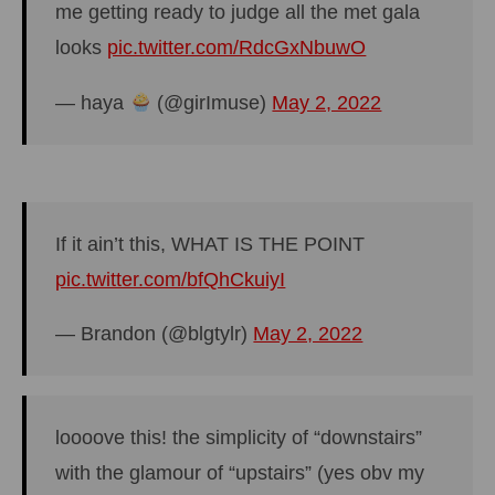
me getting ready to judge all the met gala
looks
pic.twitter.com/RdcGxNbuwO
— haya
(@girImuse)
May 2, 2022
If it ain’t this, WHAT IS THE POINT
pic.twitter.com/bfQhCkuiyI
— Brandon (@blgtylr)
May 2, 2022
loooove this! the simplicity of “downstairs”
with the glamour of “upstairs” (yes obv my