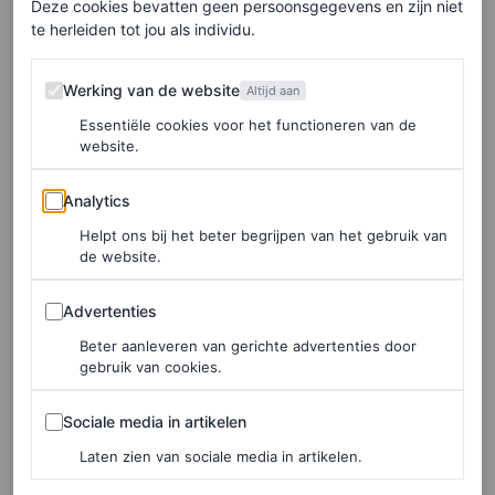
Deze cookies bevatten geen persoonsgegevens en zijn niet
te herleiden tot jou als individu.
big thank you to these men for not wearing
Werking van de website
Werking van de website
Altijd aan
a plain black suit to the met
#MetGala2022
Essentiële cookies voor het functioneren van de
#metgala
pic.twitter.com/M8B6kBRg0w
website.
Analytics
— Mr A (@barbanation)
May 3, 2022
Analytics
Helpt ons bij het beter begrijpen van het gebruik van
de website.
Voormalige Met Gala-looks worden nieuw leven
Advertenties
ingeblazen:
Advertenties
Beter aanleveren van gerichte advertenties door
gebruik van cookies.
rihanna at the 2015 met gala, you had to be
Sociale media in artikelen
there
pic.twitter.com/3C4o850ANF
Sociale media in artikelen
Laten zien van sociale media in artikelen.
— old MTV (@notgwendalupe)
May 2, 2022