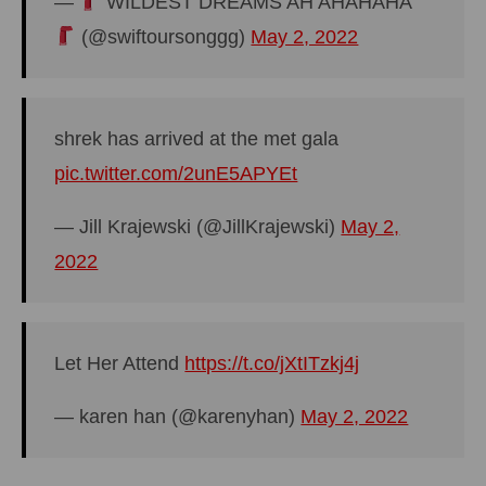
—
WILDEST DREAMS AH AHAHAHA
(@swiftoursonggg)
May 2, 2022
shrek has arrived at the met gala
pic.twitter.com/2unE5APYEt
— Jill Krajewski (@JillKrajewski)
May 2,
2022
Let Her Attend
https://t.co/jXtITzkj4j
— karen han (@karenyhan)
May 2, 2022