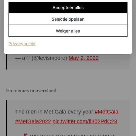
Accepteer alles
Selectie opslaan
we will never see something like this again i
Weiger alles
fear heavenly bodies was one for the books
#MetGala
pic.twitter.com/DLJtcWzZpz
(opent in een nieuw tabblad)
Privacybeleid
— a♡ (@levismoore)
May 2, 2022
En memes in overvloed:
The men in Met Gala every year:
#MetGala
#MetGala2022
pic.twitter.com/fl302PdC23