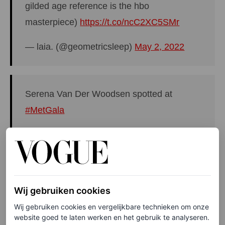
gilded age reference is the hbo
masterpiece)
https://t.co/ncC2XC5SMr
— laia. (@geometricsleep)
May 2, 2022
Serena Van Der Woodsen spotted at
#MetGala
Xoxo,
#GossipGirl
pic.twitter.com/TWmkmrlvJL
— Chica, ¿qué dices? (@falecomamizuki)
Wij gebruiken cookies
May 3, 2022
Wij gebruiken cookies en vergelijkbare technieken om onze
website goed te laten werken en het gebruik te analyseren.