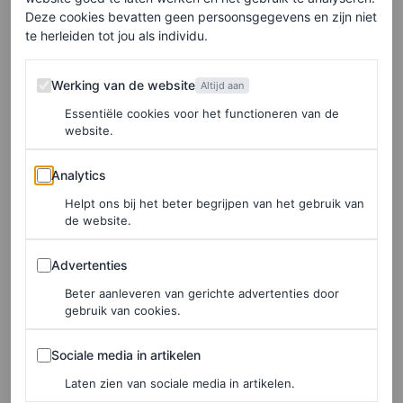
Deze cookies bevatten geen persoonsgegevens en zijn niet
te herleiden tot jou als individu.
Bella Hadid, een actrice in
Werking van de website
the making?
Werking van de website
Altijd aan
Essentiële cookies voor het functioneren van de
Wie denkt dat Hadid’s optreden in
Ramy
haar eerste rol
website.
is op tv heeft het mis. Tussen 2012 en 2016 was ze
Analytics
Analytics
samen met zus
Gigi Hadid
en moeder, de van oorsprong
Helpt ons bij het beter begrijpen van het gebruik van
Nederlandse
Yolanda Hadid
, te zien in de realityserie
de website.
The Real Housewives of Beverly Hills.
Advertenties
Advertenties
Bekijk hieronder de trailer van
Ramy
.
Beter aanleveren van gerichte advertenties door
gebruik van cookies.
Sociale media in artikelen
Sociale media in artikelen
Laten zien van sociale media in artikelen.
BELLA HADID