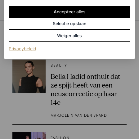
Accepteer alles
Vogue
Selectie opslaan
Weiger alles
Recommends
(opent in een nieuw tabblad)
Privacybeleid
BEAUTY
Bella Hadid onthult dat
ze spijt heeft van een
neuscorrectie op haar
14e
MARJOLEIN VAN DEN BRAND
FASHION