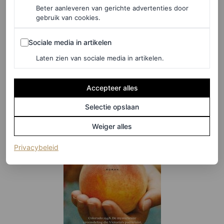
komt Victoria op zeventienjarige leeftijd een jongen
Beter aanleveren van gerichte advertenties door
gebruik van cookies.
tegen die haar de weg vraagt, waarna haar wereld nooit
meer hetzelfde zal zijn. Zo gaat het boek over liefde,
Sociale media in artikelen
Sociale media in artikelen
verlies, vooroordelen, vrouwelijke veerkracht, overleven
Laten zien van sociale media in artikelen.
en de zoektocht naar een thuis.”
Accepteer alles
Selectie opslaan
Weiger alles
(opent in een nieuw tabblad)
Privacybeleid