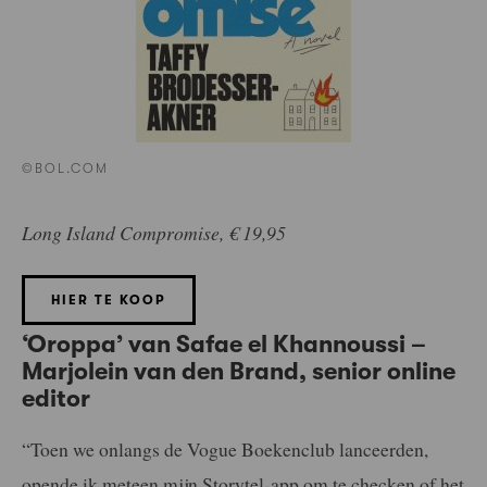
©BOL.COM
Long Island Compromise, € 19,95
HIER TE KOOP
‘Oroppa’ van Safae el Khannoussi –
Marjolein van den Brand, senior online
editor
“Toen we onlangs de Vogue Boekenclub lanceerden,
opende ik meteen mijn Storytel-app om te checken of het