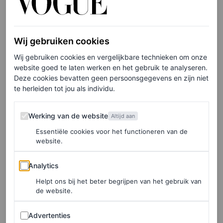
©BOL.COM
Het achtste leven, € 27,50
Wij gebruiken cookies
Wij gebruiken cookies en vergelijkbare technieken om onze
HIER TE KOOP
website goed te laten werken en het gebruik te analyseren.
Deze cookies bevatten geen persoonsgegevens en zijn niet
te herleiden tot jou als individu.
‘Ga als een rivier’ van Shelley Read –
Werking van de website
Lucy van den Boogaard, video-
Werking van de website
Altijd aan
stagiaire
Essentiële cookies voor het functioneren van de
website.
“Ik lees momenteel de mooie roman
Ga als een rivier
Analytics
van Shelley Read. Het boek doet met denken aan
Daar
Analytics
waar de rivierkreeften zingen
. Het is namelijk ook een
Helpt ons bij het beter begrijpen van het gebruik van
de website.
mooi, meeslepend verhaal dat zich afspeelt in de natuur.
Advertenties
Factoren die mij heel erg aanpreken. In
Ga als een rivier
Advertenties