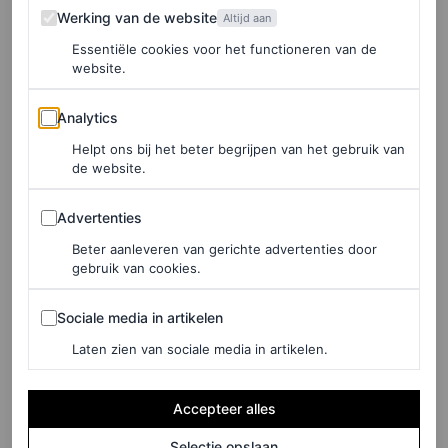
Werking van de website
Werking van de website
opgeleid en gehoord.
Altijd aan
Essentiële cookies voor het functioneren van de
website.
Analytics
Analytics
Helpt ons bij het beter begrijpen van het gebruik van
de website.
Advertenties
Advertenties
Beter aanleveren van gerichte advertenties door
gebruik van cookies.
Sociale media in artikelen
Sociale media in artikelen
Laten zien van sociale media in artikelen.
©GETTY IMAGES
4
/8
Accepteer alles
Selectie opslaan