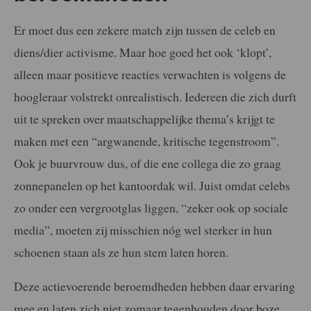
Er moet dus een zekere match zijn tussen de celeb en
diens/dier activisme. Maar hoe goed het ook ‘klopt’,
alleen maar positieve reacties verwachten is volgens de
hoogleraar volstrekt onrealistisch. Iedereen die zich durft
uit te spreken over maatschappelijke thema’s krijgt te
maken met een “argwanende, kritische tegenstroom”.
Ook je buurvrouw dus, of die ene collega die zo graag
zonnepanelen op het kantoordak wil. Juist omdat celebs
zo onder een vergrootglas liggen, “zeker ook op sociale
media”, moeten zij misschien nóg wel sterker in hun
schoenen staan als ze hun stem laten horen.
Deze actievoerende beroemdheden hebben daar ervaring
mee en laten zich niet zomaar tegenhouden door boze