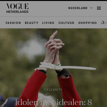
NEDERLAND
FASHION
BEAUTY
LIVING
CULTUUR
SHOPPING
LE
CELEBRITY
Idolen met idealen: 8