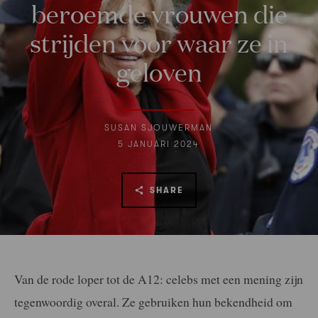
beroemde vrouwen die
strijden voor waar ze in
geloven
SUSAN SJOUWERMAN
5 JANUARI 2024
SHARE
Van de rode loper tot de A12: celebs met een mening zijn
tegenwoordig overal. Ze gebruiken hun bekendheid om