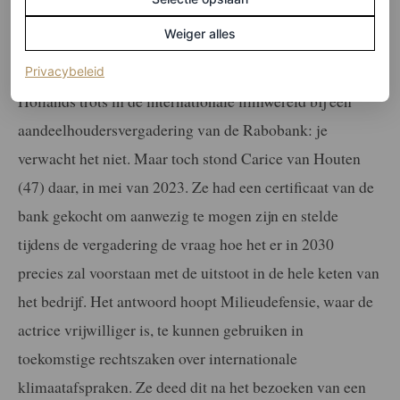
Weiger alles
Carice van Houten
(opent in een nieuw tabblad)
Privacybeleid
Hollands trots in de internationale filmwereld bij een
aandeelhoudersvergadering van de Rabobank: je
verwacht het niet. Maar toch stond Carice van Houten
(47) daar, in mei van 2023. Ze had een certificaat van de
bank gekocht om aanwezig te mogen zijn en stelde
tijdens de vergadering de vraag hoe het er in 2030
precies zal voorstaan met de uitstoot in de hele keten van
het bedrijf. Het antwoord hoopt Milieudefensie, waar de
actrice vrijwilliger is, te kunnen gebruiken in
toekomstige rechtszaken over internationale
klimaatafspraken. Ze deed dit na het bezoeken van een