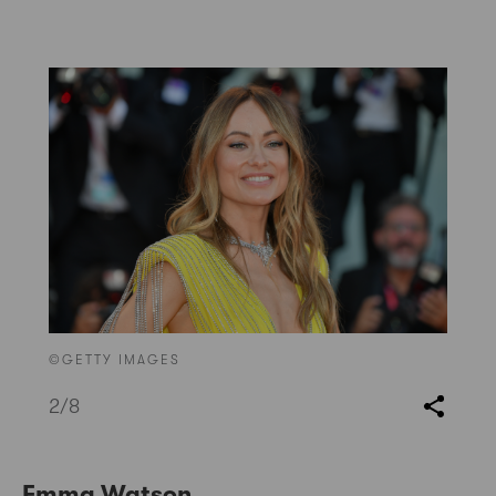
©GETTY IMAGES
2
/8
Emma Watson