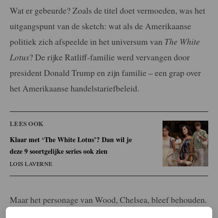
Wat er gebeurde? Zoals de titel doet vermoeden, was het
uitgangspunt van de sketch: wat als de Amerikaanse
politiek zich afspeelde in het universum van
The White
Lotus
? De rijke Ratliff-familie werd vervangen door
president Donald Trump en zijn familie – een grap over
het Amerikaanse handelstariefbeleid.
LEES OOK
Klaar met ‘The White Lotus’? Dan wil je
deze 9 soortgelijke series ook zien
LOIS LAVERNE
Maar het personage van Wood, Chelsea, bleef behouden.
SNL
-actrice Sarah Sherman nam de rol op zich, mét een