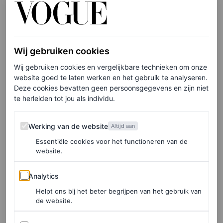
overdreven set neptanden. Waar de rest van de cast zich
bezighield met politiek, waren Chelsea’s grappen
uitsluitend gericht op haar uiterlijk. De diepste
Wij gebruiken cookies
belediging? Wanneer Sherman als Chelsea vraagt:
Wij gebruiken cookies en vergelijkbare technieken om onze
“Fluoride? Wat is dat?” Een grap die moet suggereren
website goed te laten werken en het gebruik te analyseren.
Deze cookies bevatten geen persoonsgegevens en zijn niet
dat Chelsea niet alleen slechte mondhygiëne heeft, maar
te herleiden tot jou als individu.
ook dom is. De sketch haakte in op ouderwetse
Werking van de website
stereotypen waarbij scheve tanden zouden staan voor
Werking van de website
Altijd aan
domheid, slordigheid of arbeidersklasse.
Essentiële cookies voor het functioneren van de
website.
Grappen over ‘Britse slechte tanden’ zijn inmiddels
Analytics
Analytics
ontzettend afgezaagd (Austin Powers wil z’n punchlines
Helpt ons bij het beter begrijpen van het gebruik van
terug). Maar het hele segment voelde ook nog eens als
de website.
een onnodige aanval op een vrouw die zelf openlijk heeft
Advertenties