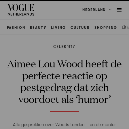
NEDERLAND
FASHION
BEAUTY
LIVING
CULTUUR
SHOPPING
LE
CELEBRITY
Aimee Lou Wood heeft de
perfecte reactie op
pestgedrag dat zich
voordoet als ‘humor’
Alle gesprekken over Woods tanden – en de manier