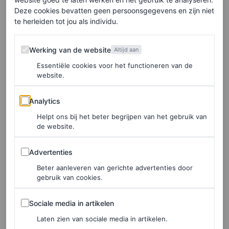
4
/9
Deze cookies bevatten geen persoonsgegevens en zijn niet
Anouk op het Noorderslag Festival in 2002, waar ze de
te herleiden tot jou als individu.
Nederlandse Popprijs ontvangt.
Werking van de website
Werking van de website
Altijd aan
Essentiële cookies voor het functioneren van de
website.
Analytics
Analytics
Helpt ons bij het beter begrijpen van het gebruik van
de website.
Advertenties
Advertenties
Beter aanleveren van gerichte advertenties door
gebruik van cookies.
Sociale media in artikelen
Sociale media in artikelen
Laten zien van sociale media in artikelen.