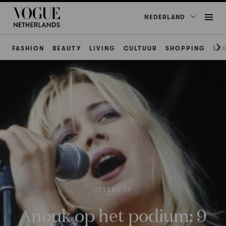
NEDERLAND
FASHION
BEAUTY
LIVING
CULTUUR
SHOPPING
LE
CELEBRITY
Anouk op het podium: 9