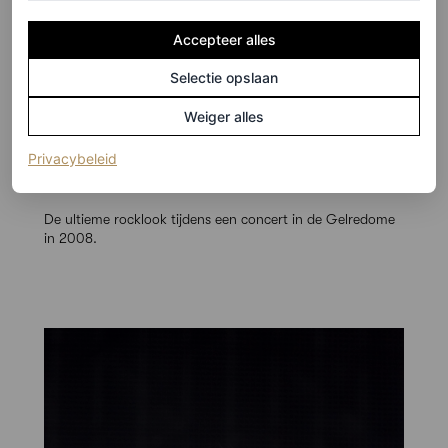
Accepteer alles
Selectie opslaan
Weiger alles
©ANP
(opent in een nieuw tabblad)
Privacybeleid
5
/9
De ultieme rocklook tijdens een concert in de Gelredome
in 2008.