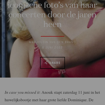
iconische foto’s van haar
concerten door de jaren
heen
MARJOLEIN VAN DEN BRAND
8 JUNI 2022
SHARE
In case you missed it
: Anouk stapt zaterdag 11 juni in het
huwelijksbootje met haar grote liefde Dominique. De