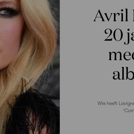
Avril
20 j
mee
al
Wie heeft Lavign
'Comp