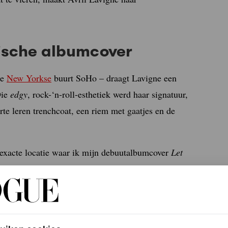
nische albumcover
de
New Yorkse
buurt SoHo – draagt Lavigne een
Die
edgy
, rock-‘n-roll-esthetiek werd haar signatuur,
rte leren trenchcoat, een riem met gaatjes en de
exacte locatie waar ik mijn debuutalbumcover
Let
quare Garden speelden”, schreef Lavigne op
geweldige en ondersteunende fans die me zoveel