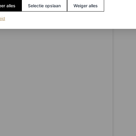
er alles
Selectie opslaan
Weiger alles
(opent in een nieuw tabblad)
eid