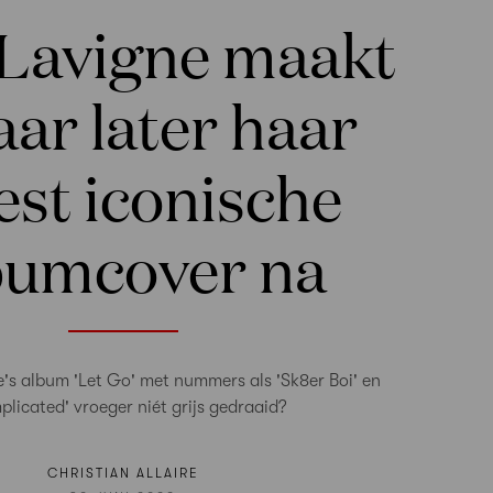
 Lavigne maakt
aar later haar
st iconische
bumcover na
e's album 'Let Go' met nummers als 'Sk8er Boi' en
licated' vroeger niét grijs gedraaid?
CHRISTIAN ALLAIRE