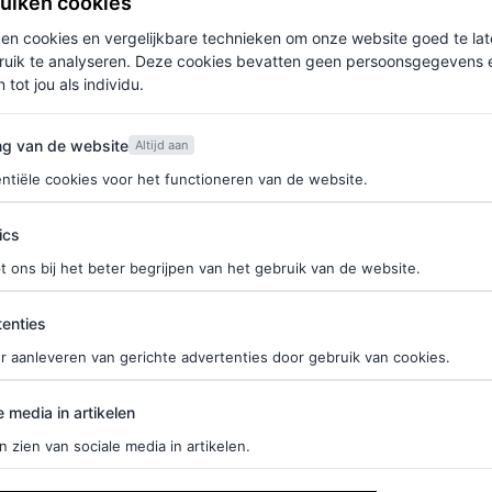
ruiken cookies
ken cookies en vergelijkbare technieken om onze website goed te la
ruik te analyseren. Deze cookies bevatten geen persoonsgegevens en
n van het album ter gelegenheid van het 20-jarig
 tot jou als individu.
n februari bracht ze ook haar nieuwe album
Love
van de website
olwassen muziek’ en het nooit willen veranderen
ng van de website
Altijd aan
ijn, maar ik heb een beetje meer plezier met mijn
ntiële cookies voor het functioneren van de website.
ics
t haar stijl eeuwig is.
t ons bij het beter begrijpen van het gebruik van de website.
ties
enties
r aanleveren van gerichte advertenties door gebruik van cookies.
edia in artikelen
e media in artikelen
n zien van sociale media in artikelen.