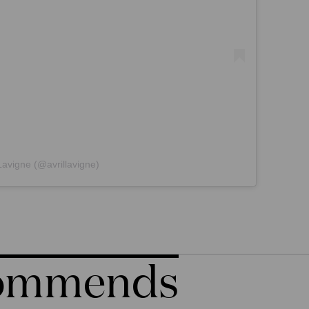
Lavigne (@avrillavigne)
commends