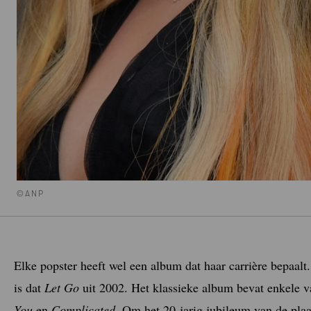
©ANP
Elke popster heeft wel een album dat haar carrière bepaa
is dat
Let Go
uit 2002. Het klassieke album bevat enkele v
You
en
Complicated
. Om het 20-jarig jubileum van de plaa