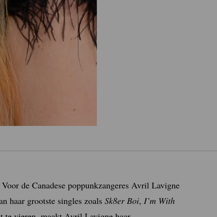
lt. Voor de Canadese poppunkzangeres Avril Lavigne
an haar grootste singles zoals
Sk8er Boi
,
I’m With
t te vieren, maakt Avril Lavigne haar