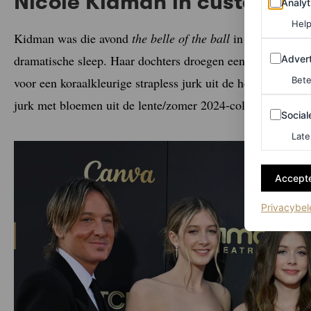
Nicole Kidman in custom Ba
Analyt
Help
Kidman was die avond
the belle of the ball
in een klassie
Adverten
dramatische sleep. Haar dochters droegen een outfit van de
Advert
voor een koraalkleurige strapless jurk uit de herfst/winter 
Bete
jurk met bloemen uit de lente/zomer 2024-collectie van he
Sociale m
Social
Late
Accepte
Privacybel