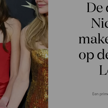
De 
Ni
make
op d
L
Een prim