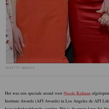
©GETTY IMAGES
Het was een speciale avond voor
Nicole Kidman
afgelopen
Institute Awards (AFI Awards) in Los Angeles de AFI Li
haar indrukwekkende carrière. Het is de eerste keer dat di