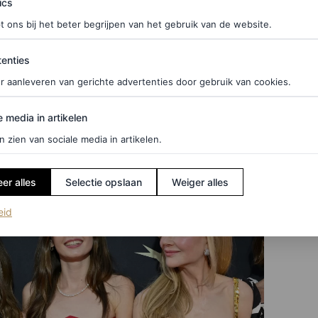
lenciaga
ics
t ons bij het beter begrijpen van het gebruik van de website.
ke gouden
custom
creatie van Balenciaga met
ties
 Filipijnse designer Monique Lhuillier. Faith koos
enties
2023-collectie en Sunday schitterde in een strapless
r aanleveren van gerichte advertenties door gebruik van cookies.
tzelfde modehuis.
edia in artikelen
e media in artikelen
n zien van sociale media in artikelen.
er alles
Selectie opslaan
Weiger alles
(opent in een nieuw tabblad)
eid