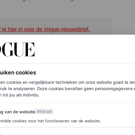
f je hier in voor de Vogue-nieuwsbrief.
t haar nichtje Sybella Hawley en zus Antonia over
k zoals thuis, zeggen ze. Jullie zijn mijn thuis. En
r te zijn.”
ruiken cookies
ken cookies en vergelijkbare technieken om onze website goed te la
ly
aanwezig. Zo vierden onder anderen Meryl
ruik te analyseren. Deze cookies bevatten geen persoonsgegevens en
 een feestje met de actrice. Streep reikte de
 tot jou als individu.
s moeilijk om Nicole niet te benijden, maar het is
van de website
ng van de website
Altijd aan
s Streep.
ntiële cookies voor het functioneren van de website.