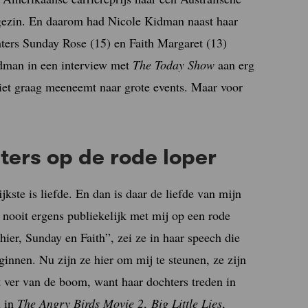
 gezin. En daarom had Nicole Kidman naast haar
ters Sunday Rose (15) en Faith Margaret (13)
idman in een interview met
The Today Show
aan erg
iet graag meeneemt naar grote events. Maar voor
ers op de rode loper
jkste is liefde. En dan is daar de liefde van mijn
g nooit ergens publiekelijk met mij op een rode
hier, Sunday en Faith”, zei ze in haar speech die
ginnen. Nu zijn ze hier om mij te steunen, ze zijn
et ver van de boom, want haar dochters treden in
n in
The Angry Birds Movie 2
,
Big Little Lies
,