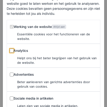
schoenen van Yeliz
website goed te laten werken en het gebruik te analyseren.
Deze cookies bevatten geen persoonsgegevens en zijn niet
te herleiden tot jou als individu.
Lange bruine lokken, beiden een aanstekelijke glimlach:
de gelijkenissen zijn bijna niet te missen. “Toen ik
Werking van de website
Werking van de website
Altijd aan
hoofdredacteur van Vogue Nederland werd, kreeg Elise
Essentiële cookies voor het functioneren van de
felicitaties van vrienden: of ze nu ook al hoofdredacteur
website.
was, want de duizendpoot is tegenwoordig niet meer weg
Analytics
Analytics
te denken uit het medialandschap met al haar projecten”,
Helpt ons bij het beter begrijpen van het gebruik van
vertelt Yeliz. “Ik kreeg op mijn beurt appjes van vrienden
de website.
die de serie Ferry aan het bingen waren, met screenshots
Advertenties
Advertenties
van momenten dat ze daadwerkelijk dachten dat ik het
Beter aanleveren van gerichte advertenties door
was.”
gebruik van cookies.
Daarom kroop Elise tijdens
Amsterdam Fashion Week
in
Sociale media in artikelen
Sociale media in artikelen
de huid van Vogue’s Editor-in-Chief. Hoe dat haar
Laten zien van sociale media in artikelen.