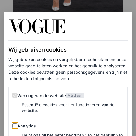
©GETTY IMAGES
5
/28
Wij gebruiken cookies
Wij gebruiken cookies en vergelijkbare technieken om onze
Herfst/winter 2023-coutureshow van
website goed te laten werken en het gebruik te analyseren.
Deze cookies bevatten geen persoonsgegevens en zijn niet
Valentino, 2023
te herleiden tot jou als individu.
Florence Pugh ziet eruit als een sprookje – uiteraard in
Werking van de website
Werking van de website
Altijd aan
Valentino.
Essentiële cookies voor het functioneren van de
website.
Analytics
Analytics
Helpt ons bij het beter begrijpen van het gebruik van