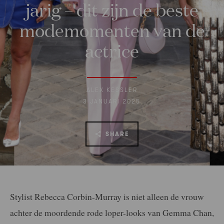
jarig – dit zijn de beste
modemomenten van de
actrice
ALEX KESSLER
3 JANUARI 2025
SHARE
Stylist Rebecca Corbin-Murray is niet alleen de vrouw
achter de moordende rode loper-looks van Gemma Chan,