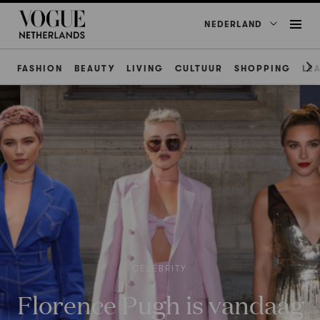
NEDERLAND
FASHION
BEAUTY
LIVING
CULTUUR
SHOPPING
LE
CELEBRITY
Florence Pugh is vandaag