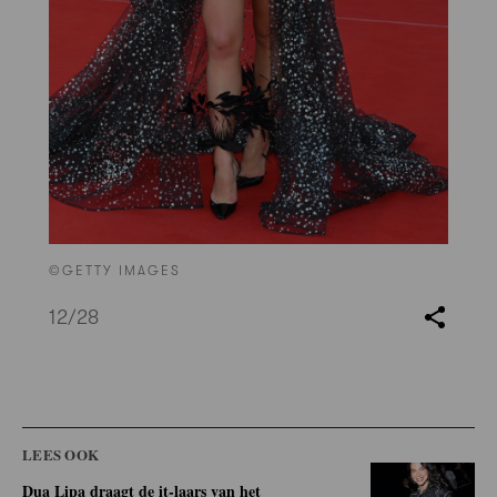
©GETTY IMAGES
12
/28
LEES OOK
Dua Lipa draagt de it-laars van het