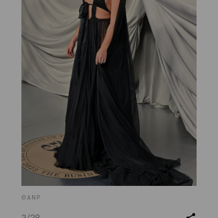
©ANP
3
/28