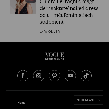
Chiara Ferragni draagt
de ‘naaktste’ naked dress
ooit – mét feministisch
statement
LARA OLIVERI
NEDERLAND
Home