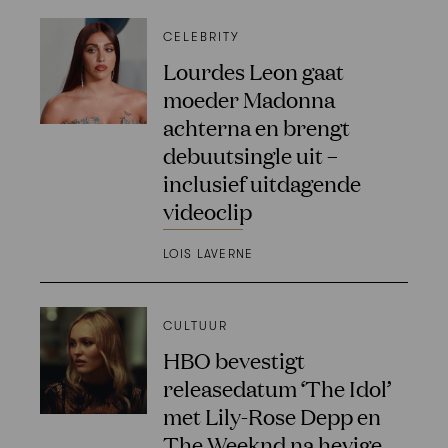
CELEBRITY
Lourdes Leon gaat
moeder Madonna
achterna en brengt
debuutsingle uit –
inclusief uitdagende
videoclip
LOIS LAVERNE
CULTUUR
HBO bevestigt
releasedatum ‘The Idol’
met Lily-Rose Depp en
The Weeknd na hevige