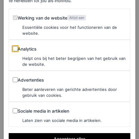
te herleiden tot jou als individu.
media’
Werking van de website
Werking van de website
Altijd aan
‘Ik heb me nooit verontschuldigd voor creatieve keuzes
Essentiële cookies voor het functioneren van de
die ik heb gemaakt, noch voor de manier waarop ik eruit
website.
zie of me kleed. En ik ga er ook niet mee beginnen’,
Analytics
vervolgt ze. ‘Sinds het begin van mijn carrière ben ik
Analytics
gedegradeerd door de media, maar ik begrijp dat dit
Helpt ons bij het beter begrijpen van het gebruik van
de website.
allemaal een test is. Ik ben blij dat ik het voortouw kan
Advertenties
nemen, zodat alle vrouwen na mij het de komende jaren
Advertenties
gemakkelijker hebben. In de woorden van Beyoncé: ‘
You
Beter aanleveren van gerichte advertenties door
gebruik van cookies.
won’t break my soul’.’
Sociale media in artikelen
Sociale media in artikelen
Laten zien van sociale media in artikelen.
Accepteer alles