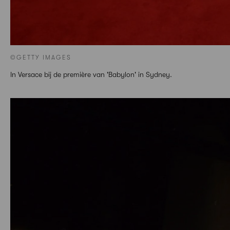
©GETTY IMAGES
In Versace bij de première van 'Babylon' in Sydney.