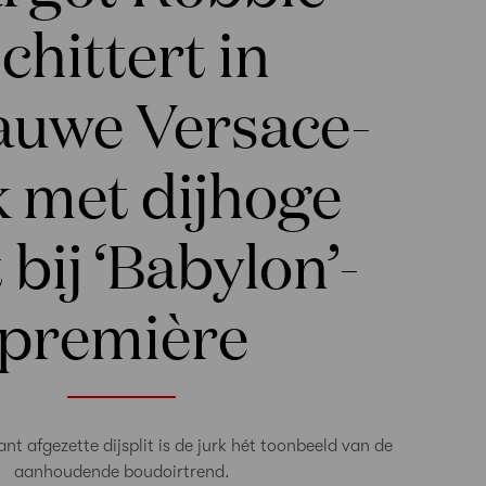
chittert in
lauwe Versace-
k met dijhoge
t bij ‘Babylon’-
première
nt afgezette dijsplit is de jurk hét toonbeeld van de
aanhoudende boudoirtrend.