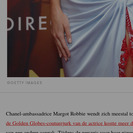
©GETTY IMAGES
Chanel-ambassadrice Margot Robbie wendt zich meestal to
de Golden Globes-couturejurk van de actrice kostte meer
van een andere aanpak. Tijdens de persreis voor haar nieu