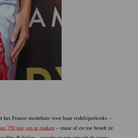
t het Franse modehuis voor haar rodeloperlooks –
 dan 750 uur om te maken
– maar af en toe houdt ze
we film
Babylon
– waarin ze een ster uit de jaren