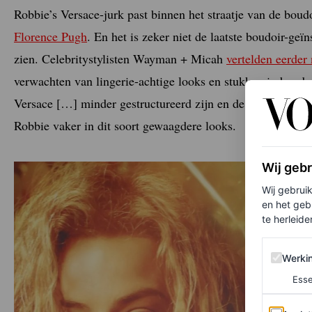
Robbie’s Versace-jurk past binnen het straatje van de bou
Florence Pugh
. En het is zeker niet de laatste boudoir-g
zien. Celebritystylisten Wayman + Micah
vertelden eerder
verwachten van lingerie-achtige looks en stukken in boudoi
Versace […] minder gestructureerd zijn en de trend van vri
Robbie vaker in dit soort gewaagdere looks.
Wij geb
Wij gebrui
en het geb
te herleiden
Werking 
Werki
Esse
Analytics