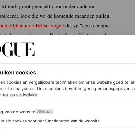
doirtrend, groot gemaakt door onder anderen
eïnspireerde look die we de komende maanden zullen
 namelijk aan de Britse Vogue
dat ze “een toename
rstijl, van onder meer Prada, Louis Vuitton en dus
jheid in de mode voortzetten.” Hopelijk verschijnt
ruiken cookies
ken cookies en vergelijkbare technieken om onze website goed te la
ruik te analyseren. Deze cookies bevatten geen persoonsgegevens en
 tot jou als individu.
van de website
ng van de website
Altijd aan
ntiële cookies voor het functioneren van de website.