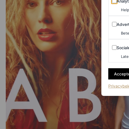
Analyt
Help
Adverten
Advert
Bete
Sociale m
Social
Late
Accepte
Privacybel