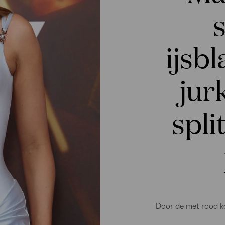
s
ijsb
jur
spli
Door de met rood ka