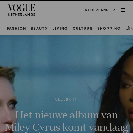
NEDERLAND
FASHION
BEAUTY
LIVING
CULTUUR
SHOPPING
LE
CELEBRITY
Het nieuwe album van
Miley Cyrus komt vandaag