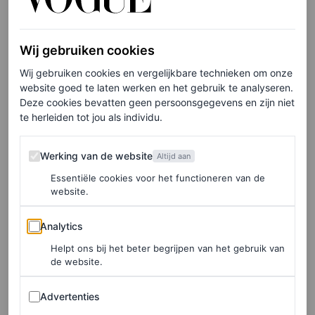
bijbehorende videoclip is opgenomen. In juni verschijnt
Something Beautiful: The Film
. Wat daarin te zien is?
Wij gebruiken cookies
Daarvan geeft ze alvast een voorproefje in de trailer, die
Wij gebruiken cookies en vergelijkbare technieken om onze
je hieronder bekijkt. Cyrus draagt daarin outfits van
website goed te laten werken en het gebruik te analyseren.
Deze cookies bevatten geen persoonsgegevens en zijn niet
Thierry Mugler Couture, Jean Paul Gaultier, Alexander
te herleiden tot jou als individu.
McQueen en Alaïa.
Werking van de website
Werking van de website
Altijd aan
Op 31 maart bracht Miley Cyrus, geheel onverwacht, de
Essentiële cookies voor het functioneren van de
eerste single van het album uit:
Prelude
. In de videoclip,
website.
die ze op Instagram deelde, is de zangeres te zien in een
Analytics
Analytics
outfit van Mugler. De videoclip is geregisseerd door
Helpt ons bij het beter begrijpen van het gebruik van
Benoît Debie. Later verscheen ook de video voor de
de website.
single
Something Beautiful
. Daarin draagt Cyrus een op
Advertenties
Advertenties
maat gemaakte creatie van Casey Cadwallader voor