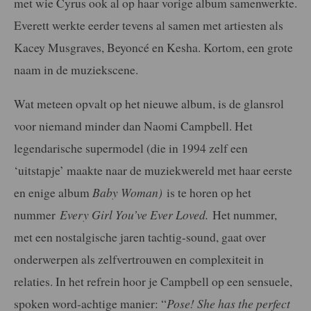
met wie Cyrus ook al op haar vorige album samenwerkte.
Everett werkte eerder tevens al samen met artiesten als
Kacey Musgraves, Beyoncé en Kesha. Kortom, een grote
naam in de muziekscene.
Wat meteen opvalt op het nieuwe album, is de glansrol
voor niemand minder dan Naomi Campbell. Het
legendarische supermodel (die in 1994 zelf een
‘uitstapje’ maakte naar de muziekwereld met haar eerste
en enige album
Baby Woman)
is te horen op het
nummer
Every Girl You’ve Ever Loved.
Het nummer,
met een nostalgische jaren tachtig-sound, gaat over
onderwerpen als zelfvertrouwen en complexiteit in
relaties. In het refrein hoor je Campbell op een sensuele,
spoken word-achtige manier: “
Pose! She has the perfect