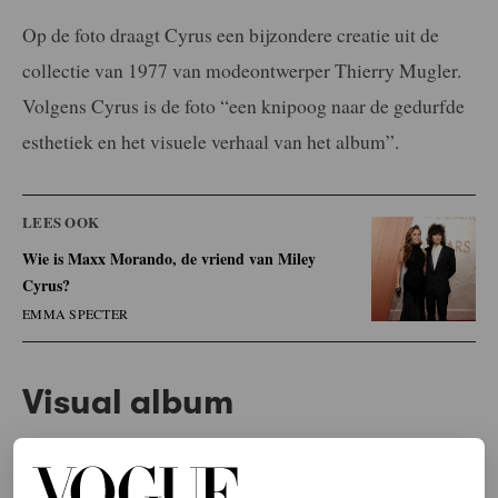
Op de foto draagt Cyrus een bijzondere creatie uit de
collectie van 1977 van modeontwerper Thierry Mugler.
Volgens Cyrus is de foto “een knipoog naar de gedurfde
esthetiek en het visuele verhaal van het album”.
LEES OOK
Wie is Maxx Morando, de vriend van Miley
Cyrus?
EMMA SPECTER
Visual album
Cyrus kondigde eerder aan dat het album een
visual
album
is, wat betekent dat er voor ieder nummer een