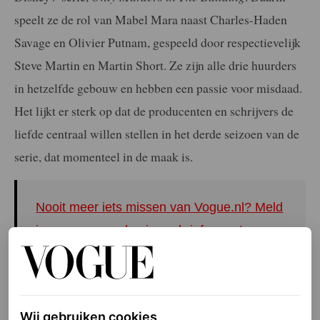
speelt ze de rol van Mabel Mara naast Charles-Haden
Savage en Olivier Putnam, gespeeld door respectievelijk
Steve Martin en Martin Short. Ze zijn alle drie huurders
in hetzelfde gebouw en hebben een passie voor misdaad.
Het lijkt er sterk op dat de producenten en schrijvers de
liefde centraal willen stellen in het derde seizoen van de
serie, dat momenteel in de maak is.
Nooit meer iets missen van Vogue.nl? Meld
je nu aan voor de nieuwsbrief en ontvang
het laatste fashion- en beautynieuws.
De reden? Ze kozen er namelijk voor om midden in New
Wij gebruiken cookies