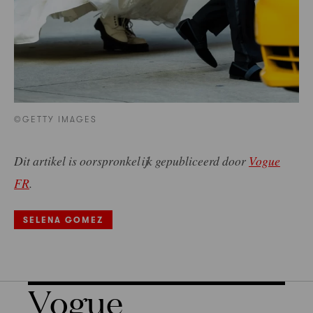
©GETTY IMAGES
Dit artikel is oorspronkelijk gepubliceerd door
Vogue
FR
.
SELENA GOMEZ
Vogue