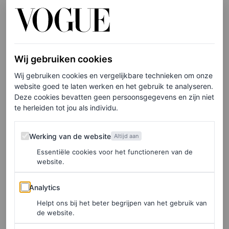
En dat terwijl ik in de kamer zat te huilen, omdat
niemand het verdient die dingen te horen”, vervolgt ze.
“Ik zei dat het me niet stoorde, omdat ik niet wilde dat
het andere mensen zou storen die hetzelfde meemaken,
Wij gebruiken cookies
beschaamd worden om hoe ze eruit zien, wie ze zijn, van
Wij gebruiken cookies en vergelijkbare technieken om onze
wie ze houden… Het is gewoon zo oneerlijk. Ik denk niet
website goed te laten werken en het gebruik te analyseren.
Deze cookies bevatten geen persoonsgegevens en zijn niet
dat iemand het verdient om zich minder te voelen dan
te herleiden tot jou als individu.
[een ander]”, aldus Gomez.
Werking van de website
Werking van de website
Altijd aan
Beheerd door assistent
Essentiële cookies voor het functioneren van de
website.
Halverwege februari besprak de
Only Murders in the
Analytics
Analytics
Building
-ster haar aanwezigheid op social media met
Helpt ons bij het beter begrijpen van het gebruik van
Vanity Fair
, waarbij ze bevestigde dat haar Instagram
de website.
nog steeds wordt beheerd door haar assistent en
TikTok