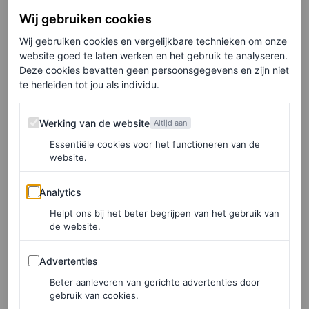
Morris.
Wij gebruiken cookies
Wij gebruiken cookies en vergelijkbare technieken om onze
‘Ze is niet geadopteerd – ze
website goed te laten werken en het gebruik te analyseren.
is mijn kind’
Deze cookies bevatten geen persoonsgegevens en zijn niet
te herleiden tot jou als individu.
Campbell kondigde in mei 2021 de geboorte van haar
Werking van de website
Werking van de website
Altijd aan
dochter aan. Dat deed ze via een foto op Instagram,
Essentiële cookies voor het functioneren van de
waarop slechts een klein voetje in Naomi’s
website.
gemanicuurde hand te zien was. In het interview met de
Analytics
Analytics
Britse Vogue vertelde het supermodel dat moeder
Helpt ons bij het beter begrijpen van het gebruik van
worden “het beste is wat ik ooit heb gedaan”, waaraan ze
de website.
toevoegde: “Ik heb altijd geweten dat ik op een dag
Advertenties
Advertenties
moeder zou worden, maar het is de grootste vreugde die
Beter aanleveren van gerichte advertenties door
ik me ooit zou kunnen voorstellen. Ik heb geluk dat ik
gebruik van cookies.
haar heb en dat weet ik.”