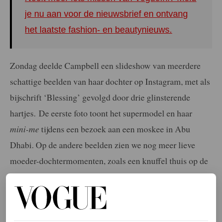
je nu aan voor de nieuwsbrief en ontvang
het laatste fashion- en beautynieuws.
Zondag deelde Campbell een slideshow van meerdere
schattige beelden van haar dochter op Instagram, met als
bijschrift ‘Blessing’ gevolgd door drie glinsterende
hartjes. De eerste foto toont het supermodel en haar
mini-me
tijdens een bezoek aan een moskee in Abu
Dhabi. Op de andere beelden zien we nog meer lieve
moeder-dochtermomenten, zoals een knuffel thuis op de
bank en een gezamenlijk ritje in een attractie – zonder
het gezicht van het meisje in beeld te brengen. De laatste
foto is een eerbetoon aan Naomi’s eigen moeder, Valerie