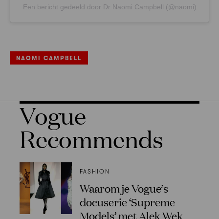
Een bericht gedeeld door Dr Naomi Campbell (@naomi)
NAOMI CAMPBELL
Vogue
Recommends
FASHION
Waarom je Vogue’s
docuserie ‘Supreme
Models’ met Alek Wek