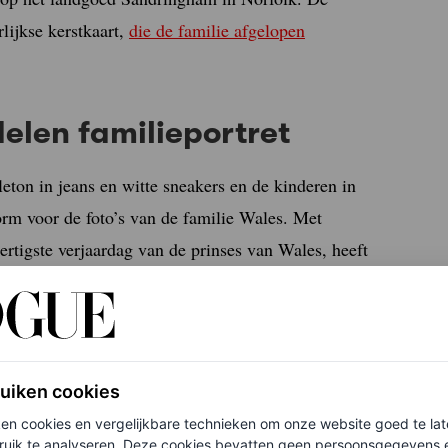
lijkse kerstkaart,
die de familie afgelopen
elen familieportret
leton in jeans en witte sneakers en de kinderen in
orm voor de foto’s van de familie Wales. Met
ertigste verjaardag van de prinses van Wales, heeft
e delen bij het vieren van familiemijlpalen.
aan voor de nieuwsbrief en ontvang het
ruiken cookies
ken cookies en vergelijkbare technieken om onze website goed te la
ruik te analyseren. Deze cookies bevatten geen persoonsgegevens en