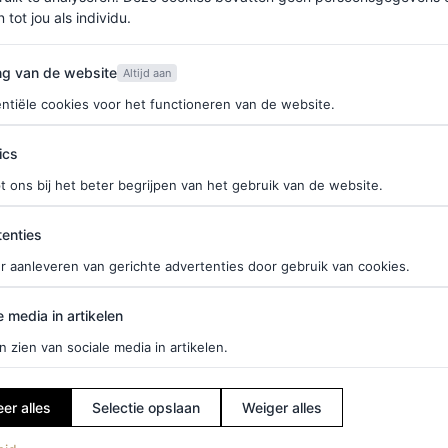
nd, Louis, in haar armen wiegt terwijl hij haar
 tot jou als individu.
 de jouwe”, schreven de prins en prinses van
van de website
ng van de website
Altijd aan
ntiële cookies voor het functioneren van de website.
il bij Moederdag
ics
t ons bij het beter begrijpen van het gebruik van de website.
te delen van zichzelf als baby met zijn pas
over de hele wereld, en aan degenen die vandaag
ties
enties
 jullie een speciale dag”, schreef hij.
r aanleveren van gerichte advertenties door gebruik van cookies.
edia in artikelen
e media in artikelen
n zien van sociale media in artikelen.
er alles
Selectie opslaan
Weiger alles