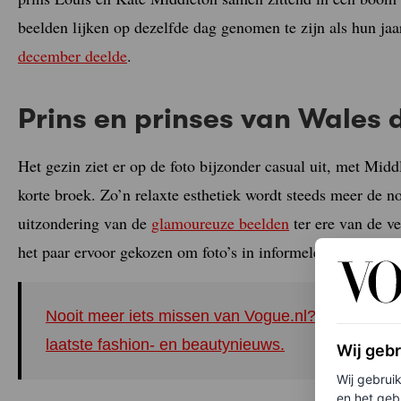
beelden lijken op dezelfde dag genomen te zijn als hun jaar
december deelde
.
Prins en prinses van Wales d
Het gezin ziet er op de foto bijzonder casual uit, met Midd
korte broek. Zo’n relaxte esthetiek wordt steeds meer de n
uitzondering van de
glamoureuze beelden
ter ere van de ve
het paar ervoor gekozen om foto’s in informele kleding en t
Nooit meer iets missen van Vogue.nl? Meld je nu 
laatste fashion- en beautynieuws.
Wij geb
Wij gebrui
en het geb