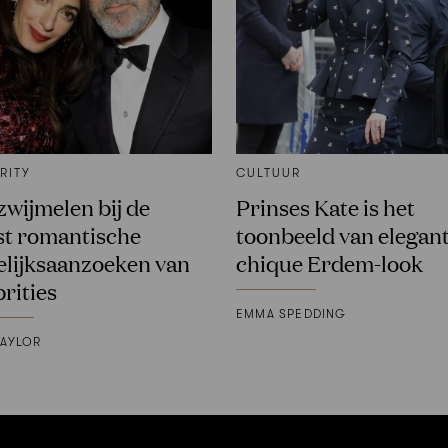
RITY
CULTUUR
wijmelen bij de
Prinses Kate is het
t romantische
toonbeeld van elegant
lijksaanzoeken van
chique Erdem-look
brities
EMMA SPEDDING
TAYLOR