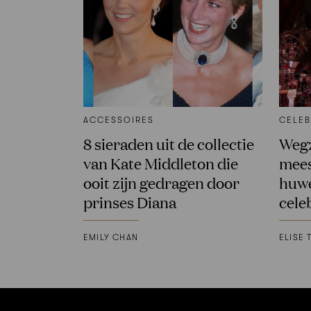
ACCESSOIRES
CELEB
8 sieraden uit de collectie
Wegz
van Kate Middleton die
mees
ooit zijn gedragen door
huwe
prinses Diana
cele
EMILY CHAN
ELISE 