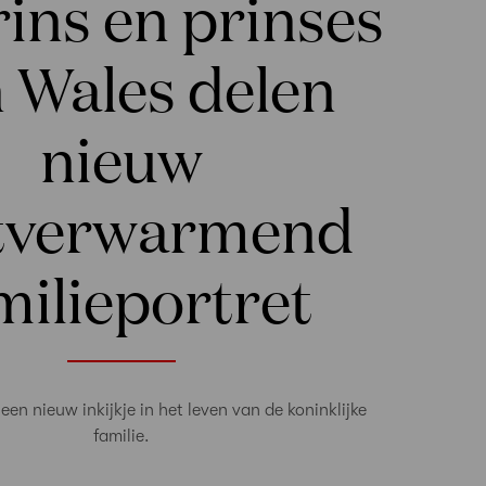
ins en prinses
 Wales delen
nieuw
tverwarmend
milieportret
 een nieuw inkijkje in het leven van de koninklijke
familie.