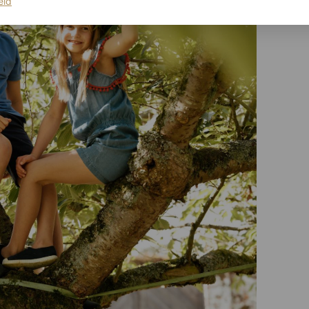
(opent in een nieuw tabblad)
eid