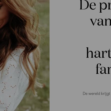
De pr
van
har
fa
De wereld krijgt