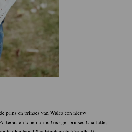
de prins en prinses van Wales een nieuw
 Porteous en tonen prins George, prinses Charlotte,
 op het landgoed Sandringham in Norfolk. De